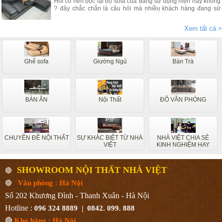
Hỏi có nên bọc lại bộ sofa của đang sử dụng hiện nay không
? đây chắc chắn là câu hỏi mà nhiều khách hàng đang sử
dụng các dòng sofa da, vải nỉ thắc mắc nhiều. Vậy hãy theo
chân nội thất Nhà Việt tìm hiểu ngay.
Xem tất cả >
Ghế sofa
Giường Ngủ
Bàn Trà
BÀN ĂN
Nội Thất
ĐỒ VĂN PHÒNG
CHUYÊN ĐỀ NỘI THẤT
SỰ KHÁC BIỆT TỪ NHÀ
NHÀ VIỆT CHIA SẺ
VIỆT
KINH NGHIỆM HAY
SHOWROOM NỘI THẤT NHÀ VIỆT
🔴
🔴
Văn phòng : Hà Nội
Số 202 Khương Đình - Thanh Xuân - Hà Nội
Hotline :
096 324 8889 | 0842. 099. 888
🔴
Kho hàng : Hà Nội