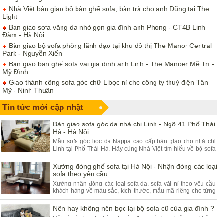
Nhà Việt bàn giao bộ bàn ghế sofa, bàn trà cho anh Dũng tại The
Light
Bàn giao sofa văng da nhỏ gọn gia đình anh Phong - CT4B Linh
Đàm - Hà Nội
Bàn giao bộ sofa phòng lãnh đạo tại khu đô thị The Manor Central
Park - Nguyễn Xiển
Bàn giao bàn ghế sofa vải gia đình anh Linh - The Manoer Mễ Trì -
Mỹ Đình
Giao thành công sofa góc chữ L bọc nỉ cho công ty thuỷ điện Tân
Mỹ - Ninh Thuận
Tin tức mới cập nhật
Bàn giao sofa góc da nhà chị Linh - Ngõ 41 Phố Thái
Hà - Hà Nội
Mẫu sofa góc bọc da Nappa cao cấp bàn giao cho nhà chị
Linh tại Phố Thái Hà. Hãy cùng Nhà Việt tìm hiểu về bộ sofa
góc da và ưu điểm của sản phẩm.
Xưởng đóng ghế sofa tại Hà Nội - Nhận đóng các loại
sofa theo yêu cầu
Xưởng nhận đóng các loại sofa da, sofa vải nỉ theo yêu cầu
khách hàng về màu sắc, kích thước, mẫu mã riêng cho từng
khách hàng. Quý khách đang có nhu cầu tìm xưởng sofa hãy
tham khảo bài viết dưới đây.
Nên hay không nên bọc lại bộ sofa cũ của gia đình ?