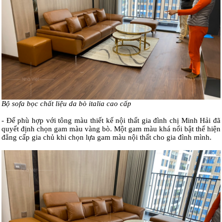
Bộ sofa bọc chất liệu da bò italia cao cấp
- Để phù hợp với tông màu thiết kế nội thất gia đình chị Minh Hải đã
quyết định chọn gam màu vàng bò. Một gam màu khá nổi bật thể hiện
đẳng cấp gia chủ khi chọn lựa gam màu nội thất cho gia đình mình.