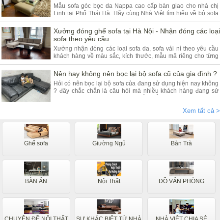
Mẫu sofa góc bọc da Nappa cao cấp bàn giao cho nhà chị
Linh tại Phố Thái Hà. Hãy cùng Nhà Việt tìm hiểu về bộ sofa
góc da và ưu điểm của sản phẩm.
Xưởng đóng ghế sofa tại Hà Nội - Nhận đóng các loại
sofa theo yêu cầu
Xưởng nhận đóng các loại sofa da, sofa vải nỉ theo yêu cầu
khách hàng về màu sắc, kích thước, mẫu mã riêng cho từng
khách hàng. Quý khách đang có nhu cầu tìm xưởng sofa hãy
tham khảo bài viết dưới đây.
Nên hay không nên bọc lại bộ sofa cũ của gia đình ?
Hỏi có nên bọc lại bộ sofa của đang sử dụng hiện nay không
? đây chắc chắn là câu hỏi mà nhiều khách hàng đang sử
dụng các dòng sofa da, vải nỉ thắc mắc nhiều. Vậy hãy theo
chân nội thất Nhà Việt tìm hiểu ngay.
Xem tất cả >
Ghế sofa
Giường Ngủ
Bàn Trà
BÀN ĂN
Nội Thất
ĐỒ VĂN PHÒNG
CHUYÊN ĐỀ NỘI THẤT
SỰ KHÁC BIỆT TỪ NHÀ
NHÀ VIỆT CHIA SẺ