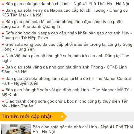
Bàn giao sofa góc da nhà chị Linh - Ngõ 41 Phố Thái Hà - Hà Nội
Bàn giao sofa Perry da Nappa cao cấp tới chị Hương - Chung cư
K35 Tân Mai - Hà Nội
Bàn giao ghế sofa Minoti cho phòng lãnh đạo công ty cổ phần
sông cầu - Khe Sanh Quảng Trị
Sofa góc bọc da Nappa cao cấp nhập khẩu bàn gao cho anh Huy -
Chung cư Tứ Hiệp Plaza
Ghế sofa văng bọc da cao cấp phối màu ấn tượng tại công ty Sông
Hồng - Hưng Yên
Nhà Việt bàn giao bộ bàn ghế sofa, bàn trà cho anh Dũng tại The
Light
Bàn giao sofa văng da nhỏ gọn gia đình anh Phong - CT4B Linh
Đàm - Hà Nội
Bàn giao bộ sofa phòng lãnh đạo tại khu đô thị The Manor Central
Park - Nguyễn Xiển
Bàn giao bàn ghế sofa vải gia đình anh Linh - The Manoer Mễ Trì -
Mỹ Đình
Giao thành công sofa góc chữ L bọc nỉ cho công ty thuỷ điện Tân
Mỹ - Ninh Thuận
Tin tức mới cập nhật
Bàn giao sofa góc da nhà chị Linh - Ngõ 41 Phố Thái
Hà - Hà Nội