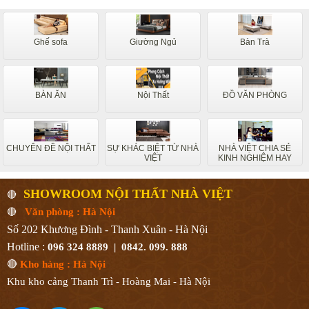
Ghế sofa
Giường Ngủ
Bàn Trà
BÀN ĂN
Nội Thất
ĐỒ VĂN PHÒNG
CHUYÊN ĐỀ NỘI THẤT
SỰ KHÁC BIỆT TỪ NHÀ
NHÀ VIỆT CHIA SẺ
VIỆT
KINH NGHIỆM HAY
SHOWROOM NỘI THẤT NHÀ VIỆT
🔴
🔴
Văn phòng : Hà Nội
Số 202 Khương Đình - Thanh Xuân - Hà Nội
Hotline :
096 324 8889 | 0842. 099. 888
🔴
Kho hàng : Hà Nội
Khu kho cảng Thanh Trì - Hoàng Mai - Hà Nội