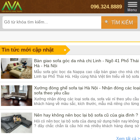
096.324.8889
Tin tức mới cập nhật
Bàn giao sofa góc da nhà chị Linh - Ngõ 41 Phố Thái
Hà - Hà Nội
Mẫu sofa góc bọc da Nappa cao cấp bàn giao cho nhà chị
Linh tại Phố Thái Hà. Hãy cùng Nhà Việt tìm hiểu về bộ sofa
góc da và ưu điểm của sản phẩm.
Xưởng đóng ghế sofa tại Hà Nội - Nhận đóng các loại
sofa theo yêu cầu
Xưởng nhận đóng các loại sofa da, sofa vải nỉ theo yêu cầu
khách hàng về màu sắc, kích thước, mẫu mã riêng cho từng
khách hàng. Quý khách đang có nhu cầu tìm xưởng sofa hãy
tham khảo bài viết dưới đây.
Nên hay không nên bọc lại bộ sofa cũ của gia đình ?
Hỏi có nên bọc lại bộ sofa của đang sử dụng hiện nay không
? đây chắc chắn là câu hỏi mà nhiều khách hàng đang sử
dụng các dòng sofa da, vải nỉ thắc mắc nhiều. Vậy hãy theo
chân nội thất Nhà Việt tìm hiểu ngay.
Xem tất cả >