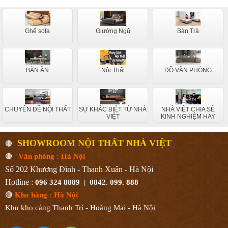
Ghế sofa
Giường Ngủ
Bàn Trà
BÀN ĂN
Nội Thất
ĐỒ VĂN PHÒNG
CHUYÊN ĐỀ NỘI THẤT
SỰ KHÁC BIỆT TỪ NHÀ
NHÀ VIỆT CHIA SẺ
VIỆT
KINH NGHIỆM HAY
SHOWROOM NỘI THẤT NHÀ VIỆT
🔴
🔴
Văn phòng : Hà Nội
Số 202 Khương Đình - Thanh Xuân - Hà Nội
Hotline :
096 324 8889 | 0842. 099. 888
🔴
Kho hàng : Hà Nội
Khu kho cảng Thanh Trì - Hoàng Mai - Hà Nội