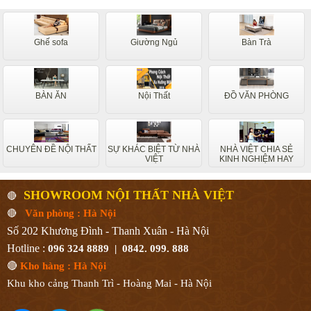
Ghế sofa
Giường Ngủ
Bàn Trà
BÀN ĂN
Nội Thất
ĐỒ VĂN PHÒNG
CHUYÊN ĐỀ NỘI THẤT
SỰ KHÁC BIỆT TỪ NHÀ
NHÀ VIỆT CHIA SẺ
VIỆT
KINH NGHIỆM HAY
SHOWROOM NỘI THẤT NHÀ VIỆT
🔴
🔴
Văn phòng : Hà Nội
Số 202 Khương Đình - Thanh Xuân - Hà Nội
Hotline :
096 324 8889 | 0842. 099. 888
🔴
Kho hàng : Hà Nội
Khu kho cảng Thanh Trì - Hoàng Mai - Hà Nội