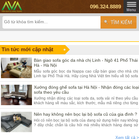
096.324.8889
Tin tức mới cập nhật
Bàn giao sofa góc da nhà chị Linh - Ngõ 41 Phố Thái
Hà - Hà Nội
Mẫu sofa góc bọc da Nappa cao cấp bàn giao cho nhà chị
Linh tại Phố Thái Hà. Hãy cùng Nhà Việt tìm hiểu về bộ sofa
góc da và ưu điểm của sản phẩm.
Xưởng đóng ghế sofa tại Hà Nội - Nhận đóng các loại
sofa theo yêu cầu
Xưởng nhận đóng các loại sofa da, sofa vải nỉ theo yêu cầu
khách hàng về màu sắc, kích thước, mẫu mã riêng cho từng
khách hàng. Quý khách đang có nhu cầu tìm xưởng sofa hãy
tham khảo bài viết dưới đây.
Nên hay không nên bọc lại bộ sofa cũ của gia đình ?
Hỏi có nên bọc lại bộ sofa của đang sử dụng hiện nay không
? đây chắc chắn là câu hỏi mà nhiều khách hàng đang sử
dụng các dòng sofa da, vải nỉ thắc mắc nhiều. Vậy hãy theo
chân nội thất Nhà Việt tìm hiểu ngay.
Xem tất cả >