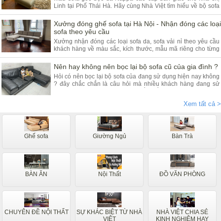
Linh tại Phố Thái Hà. Hãy cùng Nhà Việt tìm hiểu về bộ sofa
góc da và ưu điểm của sản phẩm.
Xưởng đóng ghế sofa tại Hà Nội - Nhận đóng các loại
sofa theo yêu cầu
Xưởng nhận đóng các loại sofa da, sofa vải nỉ theo yêu cầu
khách hàng về màu sắc, kích thước, mẫu mã riêng cho từng
khách hàng. Quý khách đang có nhu cầu tìm xưởng sofa hãy
tham khảo bài viết dưới đây.
Nên hay không nên bọc lại bộ sofa cũ của gia đình ?
Hỏi có nên bọc lại bộ sofa của đang sử dụng hiện nay không
? đây chắc chắn là câu hỏi mà nhiều khách hàng đang sử
dụng các dòng sofa da, vải nỉ thắc mắc nhiều. Vậy hãy theo
chân nội thất Nhà Việt tìm hiểu ngay.
Xem tất cả >
Ghế sofa
Giường Ngủ
Bàn Trà
BÀN ĂN
Nội Thất
ĐỒ VĂN PHÒNG
CHUYÊN ĐỀ NỘI THẤT
SỰ KHÁC BIỆT TỪ NHÀ
NHÀ VIỆT CHIA SẺ
VIỆT
KINH NGHIỆM HAY