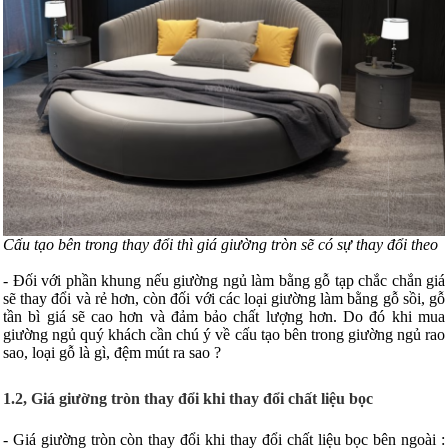
Cấu tạo bên trong thay đổi thì giá giường tròn sẽ có sự thay đổi theo
- Đối với phần khung nếu giường ngủ làm bằng gỗ tạp chắc chắn giá
sẽ thay đổi và rẻ hơn, còn đối với các loại giường làm bằng gỗ sồi, gỗ
tần bì giá sẽ cao hơn và đảm bảo chất lượng hơn. Do đó khi mua
giường ngủ quý khách cần chú ý về cấu tạo bên trong giường ngủ rao
sao, loại gỗ là gì, đệm mút ra sao ?
1.2, Giá giường tròn thay đổi khi thay đổi chất liệu bọc
- Giá giường tròn còn thay đổi khi thay đổi chất liệu bọc bên ngoài :