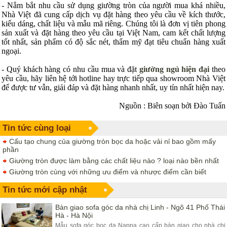
- Nắm bắt nhu cầu sử dụng giường tròn của người mua khá nhiều,
Nhà Việt đã cung cấp dịch vụ đặt hàng theo yêu cầu về kích thước,
kiểu dáng, chất liệu và mẫu mã riêng. Chúng tôi là đơn vị tiên phong
sản xuất và đặt hàng theo yêu cầu tại Việt Nam, cam kết chất lượng
tốt nhất, sản phẩm có độ sắc nét, thẩm mỹ đạt tiêu chuẩn hàng xuất
ngoại.
- Quý khách hàng có nhu cầu mua và đặt
giường ngủ hiện đại
theo
yêu cầu, hãy liên hệ tới hotline hay trực tiếp qua showroom Nhà Việt
để được tư vẫn, giải đáp và đặt hàng nhanh nhất, uy tín nhất hiện nay.
Nguồn : Biên soạn bởi Đào Tuấn
Tin tức cùng loại
Cấu tạo chung của giường tròn bọc da hoặc vải nỉ bao gồm mấy
phần
Giường tròn được làm bằng các chất liệu nào ? loại nào bền nhất
Giường tròn cùng với những ưu điểm và nhược điểm cần biết
Tin tức mới cập nhật
Bàn giao sofa góc da nhà chị Linh - Ngõ 41 Phố Thái
Hà - Hà Nội
Mẫu sofa góc bọc da Nappa cao cấp bàn giao cho nhà chị