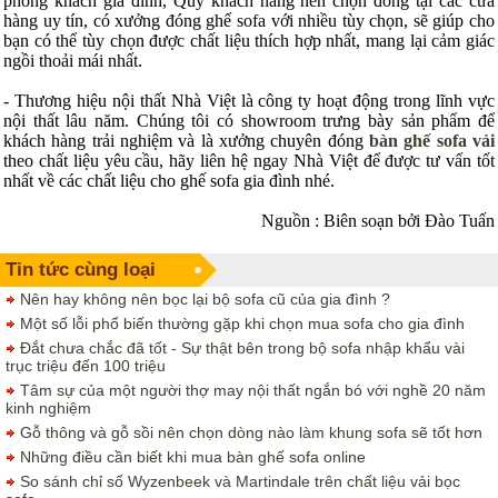
phòng khách gia đình, Quý khách hàng nên chọn đóng tại các cửa
hàng uy tín, có xưởng đóng ghế sofa với nhiều tùy chọn, sẽ giúp cho
bạn có thể tùy chọn được chất liệu thích hợp nhất, mang lại cảm giác
ngồi thoải mái nhất.
- Thương hiệu nội thất Nhà Việt là công ty hoạt động trong lĩnh vực
nội thất lâu năm. Chúng tôi có showroom trưng bày sản phẩm để
khách hàng trải nghiệm và là xưởng chuyên đóng
bàn ghế sofa vải
theo chất liệu yêu cầu, hãy liên hệ ngay Nhà Việt để được tư vấn tốt
nhất về các chất liệu cho ghế sofa gia đình nhé.
Nguồn : Biên soạn bởi Đào Tuấn
Tin tức cùng loại
Nên hay không nên bọc lại bộ sofa cũ của gia đình ?
Một số lỗi phổ biến thường gặp khi chọn mua sofa cho gia đình
Đắt chưa chắc đã tốt - Sự thật bên trong bộ sofa nhập khẩu vài
trục triệu đến 100 triệu
Tâm sự của một người thợ may nội thất ngắn bó với nghề 20 năm
kinh nghiệm
Gỗ thông và gỗ sồi nên chọn dòng nào làm khung sofa sẽ tốt hơn
Những điều cần biết khi mua bàn ghế sofa online
So sánh chỉ số Wyzenbeek và Martindale trên chất liệu vải bọc