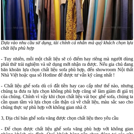
Dựa vào nhu cầu sử dụng, tài chính cá nhân mà quý khách chọn lựa
chất liệu phù hợp
- Tuy nhiên, mỗi một chất liệu sẽ có điểm hay riêng mà người dùng
phải thử trải nghiệm và sử dụng mới nhận ra được. Nếu gia chủ đang
băn khoăn lựa chọn chất liệu sofa phù hợp, đến showroom Nội thất
Nhà Việt hoặc qua số Hotline để được tư vấn kỹ càng nhất !
- Chất liệu ghế sofa dù có đắt tiền hay cao cấp như thế nào, nhưng
chúng ta đưa ra lựa chọn không phù hợp cũng sẽ làm giảm đi giá trị
của chúng. Chính vì vậy khi chọn chất liệu vải bọc ghế sofa, chúng ta
cần quan tâm và lựa chọn cẩn thận cả về chất liệu, màu sắc sao cho
chúng thực sự phù hợp với không gian nhà ở.
3, Địa chỉ bán ghế sofa văng được chọn chất liệu theo yêu cầu
- Để chọn được chất liệu ghế sofa văng phù hợp với không gian