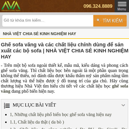
096.324.8889
NHÀ VIỆT CHIA SẺ KINH NGHIỆM HAY
Ghế sofa văng và các chất liệu chính dùng để sản
xuất các bộ sofa | NHÀ VIỆT CHIA SẺ KINH NGHIỆM
HAY
- Trên một bộ sofa ngoài thiết kế, mẫu mã, kiểu dáng và phong cách
ghế sofa văng. Thì chất liệu bọc bên ngoài là một phần quan trọng
không thể thiếu, nó đánh dấu được khẩu thẩm mỹ sản phẩm nâng tầm
chất lượng và thể hiện được ý đồ trang trí của gia chủ. Hãy cùng
thương hiệu Nhà Việt tìm hiểu chi tiết về các chất liệu bọc
ghế sofa
văng
đang phổ biến hiện nay.
MỤC LỤC BÀI VIẾT
1, Những chất liệu phổ biến bọc ghế sofa văng hiện nay
1.1, Chất liệu da thật ( da bò )