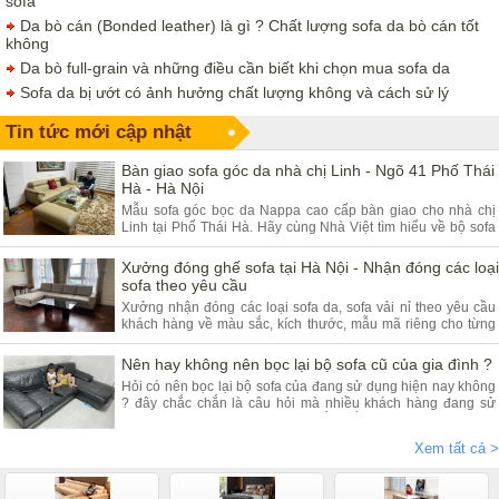
sofa
Da bò cán (Bonded leather) là gì ? Chất lượng sofa da bò cán tốt
không
Da bò full-grain và những điều cần biết khi chọn mua sofa da
Sofa da bị ướt có ảnh hưởng chất lượng không và cách sử lý
Tin tức mới cập nhật
Bàn giao sofa góc da nhà chị Linh - Ngõ 41 Phố Thái
Hà - Hà Nội
Mẫu sofa góc bọc da Nappa cao cấp bàn giao cho nhà chị
Linh tại Phố Thái Hà. Hãy cùng Nhà Việt tìm hiểu về bộ sofa
góc da và ưu điểm của sản phẩm.
Xưởng đóng ghế sofa tại Hà Nội - Nhận đóng các loại
sofa theo yêu cầu
Xưởng nhận đóng các loại sofa da, sofa vải nỉ theo yêu cầu
khách hàng về màu sắc, kích thước, mẫu mã riêng cho từng
khách hàng. Quý khách đang có nhu cầu tìm xưởng sofa hãy
tham khảo bài viết dưới đây.
Nên hay không nên bọc lại bộ sofa cũ của gia đình ?
Hỏi có nên bọc lại bộ sofa của đang sử dụng hiện nay không
? đây chắc chắn là câu hỏi mà nhiều khách hàng đang sử
dụng các dòng sofa da, vải nỉ thắc mắc nhiều. Vậy hãy theo
chân nội thất Nhà Việt tìm hiểu ngay.
Xem tất cả >