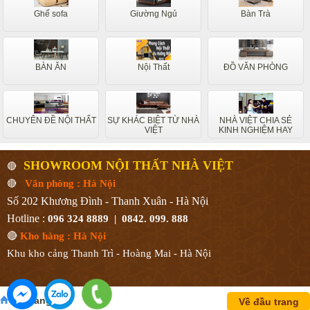
Ghế sofa
Giường Ngủ
Bàn Trà
BÀN ĂN
Nội Thất
ĐỒ VĂN PHÒNG
CHUYÊN ĐỀ NỘI THẤT
SỰ KHÁC BIỆT TỪ NHÀ
NHÀ VIỆT CHIA SẺ
VIỆT
KINH NGHIỆM HAY
SHOWROOM NỘI THẤT NHÀ VIỆT
🔴
🔴
Văn phòng : Hà Nội
Số 202 Khương Đình - Thanh Xuân - Hà Nội
Hotline :
096 324 8889 | 0842. 099. 888
🔴
Kho hàng : Hà Nội
Khu kho cảng Thanh Trì - Hoàng Mai - Hà Nội
Về trang chủ
Về đầu trang