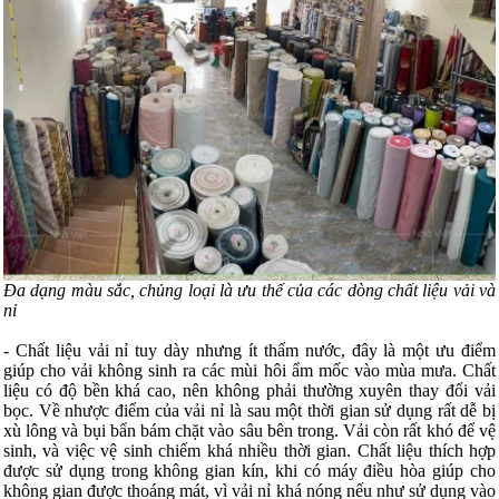
Đa dạng màu sắc, chủng loại là ưu thế của các dòng chất liệu vải và
nỉ
- Chất liệu vải nỉ tuy dày nhưng ít thấm nước, đây là một ưu điểm
giúp cho vải không sinh ra các mùi hôi ẩm mốc vào mùa mưa. Chất
liệu có độ bền khá cao, nên không phải thường xuyên thay đổi vải
bọc. Về nhược điểm của vải nỉ là sau một thời gian sử dụng rất dễ bị
xù lông và bụi bẩn bám chặt vào sâu bên trong. Vải còn rất khó để vệ
sinh, và việc vệ sinh chiếm khá nhiều thời gian. Chất liệu thích hợp
được sử dụng trong không gian kín, khi có máy điều hòa giúp cho
không gian được thoáng mát, vì vải nỉ khá nóng nếu như sử dụng vào