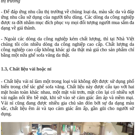
thị trường
- Để đáp ứng nhu cầu thị trường về chủng loại da, màu sắc da và đáp
ứng nhu cầu sử dụng của người tiêu dùng. Các dòng da công nghiệp
được ra đời nhằm mục đích phục vụ mọi đối tượng người mua sắm đa
dạng về giá thành.
- Ngoài các dòng da công nghiệp kém chất lượng, thì tại Nhà Việt
chúng tôi cón nhiều dòng da công nghiệp cao cấp. Chất lượng da
công nghiệp cao cấp không khác gì da thật mà giá cho sản phẩm chỉ
bằng một nửa ghế sofa văng da thật.
1.3, Chất liệu vải hoặc nỉ
- Chất liệu vải nỉ làm một trong loại vải không dệt được sử dụng phổ
biến trong chế tác ghế sofa văng. Chất liệu này được cấu tạo với hai
mặt hoàn toàn khác nhau, một mặt vải trơn, mặt còn lại có nhiều sợi
vải ngắn nổi lên bề mặt, khi sờ vào sẽ cảm giác ấm áp và mềm mại.
Vải nỉ cũng đang được nhiều gia chủ săn đón bởi sự đa dạng màu
sắc, chất liệu êm ái và tạo cảm giác ấm ấp, gần gũi cho người sử
dụng.