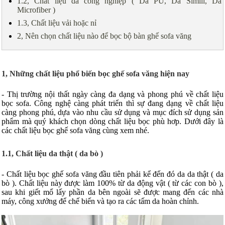
1.2, Chất liệu da công nghiệp ( Da PU, Da Simili, Da
Microfiber )
1.3, Chất liệu vải hoặc nỉ
2, Nên chọn chất liệu nào để bọc bộ bàn ghế sofa văng
1, Những chất liệu phổ biến bọc ghế sofa văng hiện nay
- Thị trường nội thất ngày càng đa dạng và phong phú về chất liệu
bọc sofa. Công nghệ càng phát triển thì sự đang dạng về chất liệu
càng phong phú, dựa vào nhu cầu sử dụng và mục đích sử dụng sản
phẩm mà quý khách chọn dòng chất liệu bọc phù hơp. Dưới đây là
các chất liệu bọc ghế sofa văng cùng xem nhé.
1.1, Chất liệu da thật ( da bò )
- Chất liệu bọc ghế sofa văng đầu tiên phải kể đến đó da da thật ( da
bò ). Chất liệu này được làm 100% từ da động vật ( từ các con bò ),
sau khi giết mổ lấy phần da bên ngoài sẽ được mang đến các nhà
máy, công xưởng để chế biến và tạo ra các tấm da hoàn chỉnh.