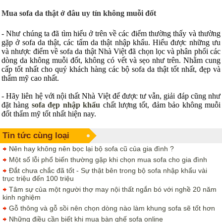
Mua sofa da thật ở đâu uy tín không muỗi đốt
- Như chúng ta đã tìm hiểu ở trên về các điểm thường thấy và thường
gặp ở sofa da thật, các tấm da thật nhập khẩu. Hiểu được những ưu
và nhược điểm về sofa da thật Nhà Việt đã chọn lọc và phân phối các
dòng da không muỗi đốt, không có vết và sẹo như trên. Nhằm cung
cấp tốt nhất cho quý khách hàng các bộ sofa da thật tốt nhất, đẹp và
thẩm mỹ cao nhất.
- Hãy liên hệ với nội thất Nhà Việt để được tư vẫn, giải đáp cũng như
đặt hàng
sofa đẹp nhập khẩu
chất lượng tốt, đảm bảo không muỗi
đốt thẩm mỹ tốt nhất hiện nay.
Tin tức cùng loại
Nên hay không nên bọc lại bộ sofa cũ của gia đình ?
Một số lỗi phổ biến thường gặp khi chọn mua sofa cho gia đình
Đắt chưa chắc đã tốt - Sự thật bên trong bộ sofa nhập khẩu vài
trục triệu đến 100 triệu
Tâm sự của một người thợ may nội thất ngắn bó với nghề 20 năm
kinh nghiệm
Gỗ thông và gỗ sồi nên chọn dòng nào làm khung sofa sẽ tốt hơn
Những điều cần biết khi mua bàn ghế sofa online