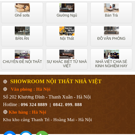
Ghế sofa
Giường Ngủ
Bàn Trà
BÀN ĂN
Nội Thất
ĐỒ VĂN PHÒNG
CHUYÊN ĐỀ NỘI THẤT
SỰ KHÁC BIỆT TỪ NHÀ
NHÀ VIỆT CHIA SẺ
VIỆT
KINH NGHIỆM HAY
SHOWROOM NỘI THẤT NHÀ VIỆT
🔴
🔴
Văn phòng : Hà Nội
Số 202 Khương Đình - Thanh Xuân - Hà Nội
Hotline :
096 324 8889 | 0842. 099. 888
🔴
Kho hàng : Hà Nội
Khu kho cảng Thanh Trì - Hoàng Mai - Hà Nội