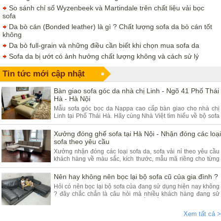
So sánh chỉ số Wyzenbeek và Martindale trên chất liệu vải bọc
sofa
Da bò cán (Bonded leather) là gì ? Chất lượng sofa da bò cán tốt
không
Da bò full-grain và những điều cần biết khi chọn mua sofa da
Sofa da bị ướt có ảnh hưởng chất lượng không và cách sử lý
Tin tức mới cập nhật
Bàn giao sofa góc da nhà chị Linh - Ngõ 41 Phố Thái
Hà - Hà Nội
Mẫu sofa góc bọc da Nappa cao cấp bàn giao cho nhà chị
Linh tại Phố Thái Hà. Hãy cùng Nhà Việt tìm hiểu về bộ sofa
góc da và ưu điểm của sản phẩm.
Xưởng đóng ghế sofa tại Hà Nội - Nhận đóng các loại
sofa theo yêu cầu
Xưởng nhận đóng các loại sofa da, sofa vải nỉ theo yêu cầu
khách hàng về màu sắc, kích thước, mẫu mã riêng cho từng
khách hàng. Quý khách đang có nhu cầu tìm xưởng sofa hãy
tham khảo bài viết dưới đây.
Nên hay không nên bọc lại bộ sofa cũ của gia đình ?
Hỏi có nên bọc lại bộ sofa của đang sử dụng hiện nay không
? đây chắc chắn là câu hỏi mà nhiều khách hàng đang sử
dụng các dòng sofa da, vải nỉ thắc mắc nhiều. Vậy hãy theo
chân nội thất Nhà Việt tìm hiểu ngay.
Xem tất cả >