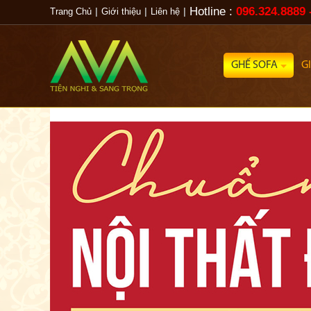
Hotline :
096.324.8889 
Trang Chủ
|
Giới thiệu
|
Liên hệ
|
GHẾ SOFA
G