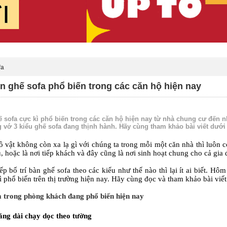
fa
àn ghế sofa phổ biến trong các căn hộ hiện nay
ế sofa cực kì phổ biến trong các căn hộ hiện nay từ nhà chung cư đến nh
 vớ 3 kiểu ghế sofa đang thịnh hành. Hãy cùng tham khảo bài viết dưới
ồ vật không còn xa lạ gì với chúng ta trong mỗi một căn nhà thì luôn 
, hoặc là nơi tiếp khách và đây cũng là nơi sinh hoạt chung cho cả gia
p bố trí bàn ghế sofa theo các kiểu như thế nào thì lại ít ai biết. H
ì phổ biến trên thị trường hiện nay. Hãy cùng đọc và tham khảo bài viế
a trong phòng khách đang phổ biến hiện nay
băng dài chạy dọc theo tường