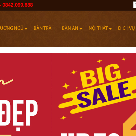
- 0842.099.888
IƯỜNG NGỦ
BÀN TRÀ
BÀN ĂN
NỘI THẤT
DỊCH VỤ