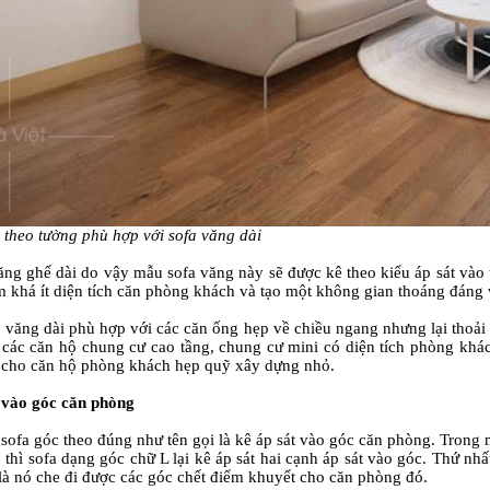
 theo tường phù hợp với sofa văng dài
băng ghế dài do vậy mẫu sofa văng này sẽ được kê theo kiểu áp sát vào 
m khá ít diện tích căn phòng khách và tạo một không gian thoáng đáng
văng dài phù hợp với các căn ống hẹp về chiều ngang nhưng lại thoải 
 các căn hộ chung cư cao tầng, chung cư mini có diện tích phòng khác
 cho căn hộ phòng khách hẹp quỹ xây dựng nhỏ.
t vào góc căn phòng
sofa góc theo đúng như tên gọi là kê áp sát vào góc căn phòng. Trong
 thì sofa dạng góc chữ L lại kê áp sát hai cạnh áp sát vào góc. Thứ nh
là nó che đi được các góc chết điểm khuyết cho căn phòng đó.