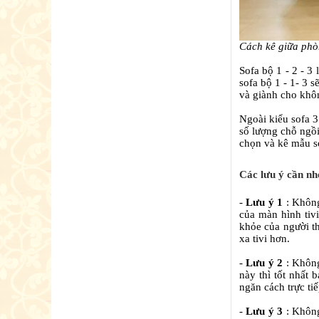
Cách kê giữa phò
Sofa bộ 1 - 2 - 3
sofa bộ 1 - 1- 3 
và giành cho khô
Ngoài kiểu sofa 3
số lượng chỗ ngồi
chọn và kê mẫu s
Các lưu ý cần nh
-
Lưu ý 1
: Khôn
của màn hình tivi
khỏe của người th
xa tivi hơn.
-
Lưu ý 2
: Không
này thì tốt nhất
ngăn cách trực ti
-
Lưu ý 3
: Không