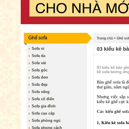
Ghế sofa
Trang chủ
>
Ghế so
03 kiểu kê b
Sofa nỉ
Sofa da
Sofa vải
03 kiểu kê bàn gh
Sofa góc
kê sofa tương ứng
Sofa đơn
Bàn ghế sofa là đ
Sofa đẹp
thư giãn, nằm ngủ
Sofa văng
Nhưng việc sắp sế
Sofa cổ điển
kiểu kê ghế cực k
Sofa gia đình
Các kiểu ghế sof
Sofa cao cấp
Sofa phòng ngủ
1, Kiểu kê sofa 
Sofa phong cách