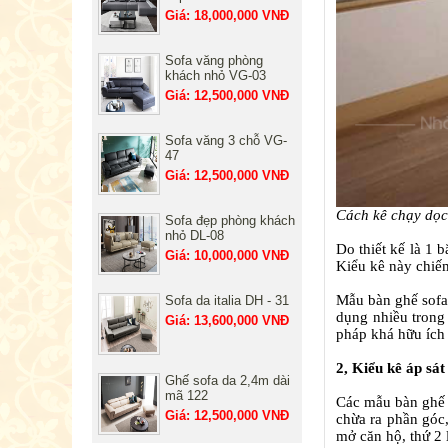
Giá: 18,000,000 VNĐ
Sofa văng phòng
khách nhỏ VG-03
Giá: 12,500,000 VNĐ
Sofa văng 3 chỗ VG-
47
Giá: 12,500,000 VNĐ
Cách kê chạy dọc
Sofa đẹp phòng khách
nhỏ DL-08
Do thiết kế là 1 
Giá: 10,000,000 VNĐ
Kiểu kê này chiế
Mẫu bàn ghế sofa 
Sofa da italia DH - 31
dụng nhiều trong
Giá: 13,600,000 VNĐ
pháp khá hữu ích
2, Kiểu kê áp sá
Ghế sofa da 2,4m dài
mã 122
Các mẫu bàn ghế 
Giá: 12,500,000 VNĐ
chừa ra phần góc,
mở căn hộ, thứ 2 