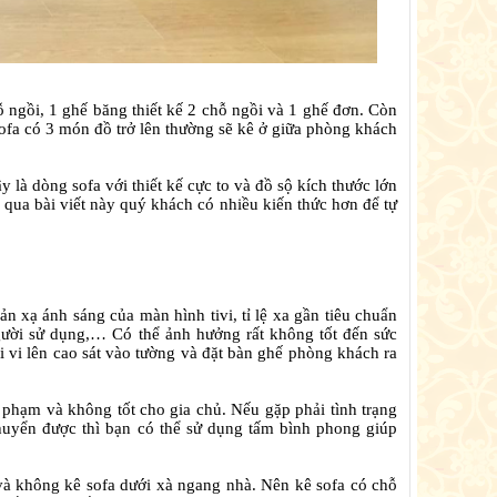
hỗ ngồi, 1 ghế băng thiết kế 2 chỗ ngồi và 1 ghế đơn. Còn
 sofa có 3 món đồ trở lên thường sẽ kê ở giữa phòng khách
là dòng sofa với thiết kế cực to và đồ sộ kích thước lớn
g qua bài viết này quý khách có nhiều kiến thức hơn để tự
n xạ ánh sáng của màn hình tivi, tỉ lệ xa gần tiêu chuẩn
 người sử dụng,… Có thể ảnh hưởng rất không tốt đến sức
ti vi lên cao sát vào tường và đặt bàn ghế phòng khách ra
 phạm và không tốt cho gia chủ. Nếu gặp phải tình trạng
chuyển được thì bạn có thể sử dụng tấm bình phong giúp
và không kê sofa dưới xà ngang nhà. Nên kê sofa có chỗ