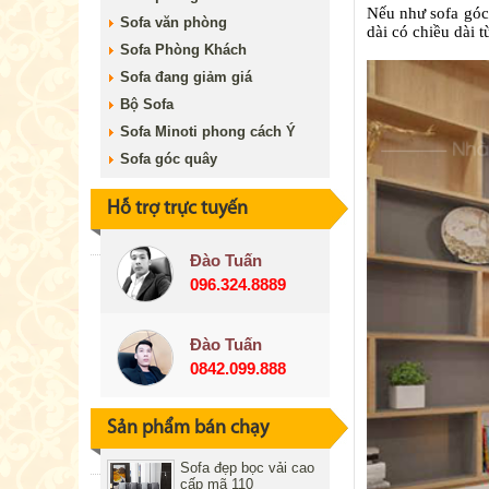
Nếu như sofa góc 
Sofa văn phòng
dài có chiều dài 
Sofa Phòng Khách
Sofa đang giảm giá
Bộ Sofa
Sofa Minoti phong cách Ý
Sofa góc quây
Hỗ trợ trực tuyến
Đào Tuấn
096.324.8889
Đào Tuấn
0842.099.888
Sản phẩm bán chạy
Sofa đẹp bọc vải cao
cấp mã 110