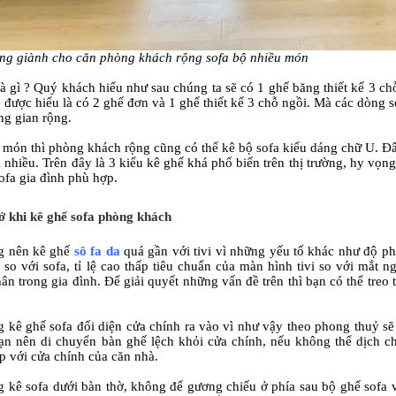
ng giành cho căn phòng khách rộng sofa bộ nhiều món
 là gì ? Quý khách hiểu như sau chúng ta sẽ có 1 ghế băng thiết kế 3 c
sẽ được hiểu là có 2 ghế đơn và 1 ghế thiết kế 3 chỗ ngồi. Mà các dòng
ng gian rộng.
 món thì phòng khách rộng cũng có thể kê bộ sofa kiểu dáng chữ U. Đây 
 nhiều. Trên đây là 3 kiểu kê ghế khá phổ biến trên thị trường, hy vọn
ofa gia đình phù hợp.
ớ khi kê ghế sofa phòng khách
g nên kê ghế
sô fa da
quá gần với tivi vì những yếu tố khác như độ phả
 so với sofa, tỉ lệ cao thấp tiêu chuẩn của màn hình tivi so với mắt
ân trong gia đình. Để giải quyết những vấn đề trên thì bạn có thể treo 
 kê ghế sofa đối diện cửa chính ra vào vì như vậy theo phong thuỷ sẽ
 bạn nên di chuyển bàn ghế lệch khỏi cửa chính, nếu không thể dịch 
ếp với cửa chính của căn nhà.
 kê sofa dưới bàn thờ, không để gương chiếu ở phía sau bộ ghế sofa 