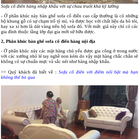
Sofa cổ điển hàng nhập khẩu với sự chau truốt khá kỹ lưỡng
- Ở phân khúc này bàn ghế sofa cổ điển cao cấp thường là có những
bộ khung gỗ có sự chạm trổ tỷ mỉ, và được bọc với chất liệu da bò tót,
hay xa xỉ hơn là dát vàng trên bộ sofa đó. Với mức giá này chỉ có các
gia đình thuộc tầng lớp đại gia mới sử hữu được.
2, Phân khúc bàn ghế sofa cổ điển hàng nội địa
- Ở phân khúc này các mặt hàng chủ yếu được gia công ở trong nước
với các xưởng nhỏ lẻ tay nghề non kém do vậy mặt hàng chắc chắn sẽ
không có sự chuẩn mực và sắc nét như hàng nhập khẩu.
>> Quý khách đã biết về :
Sofa cổ điển với điểm nổi bật mà bạn
không thể bỏ qua