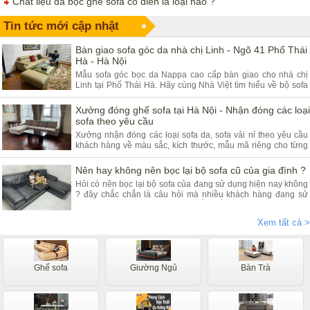
Chất liệu da bọc ghế sofa cổ điển là loại nào ?
Tin tức mới cập nhật
Bàn giao sofa góc da nhà chị Linh - Ngõ 41 Phố Thái
Hà - Hà Nội
Mẫu sofa góc bọc da Nappa cao cấp bàn giao cho nhà chị
Linh tại Phố Thái Hà. Hãy cùng Nhà Việt tìm hiểu về bộ sofa
góc da và ưu điểm của sản phẩm.
Xưởng đóng ghế sofa tại Hà Nội - Nhận đóng các loại
sofa theo yêu cầu
Xưởng nhận đóng các loại sofa da, sofa vải nỉ theo yêu cầu
khách hàng về màu sắc, kích thước, mẫu mã riêng cho từng
khách hàng. Quý khách đang có nhu cầu tìm xưởng sofa hãy
tham khảo bài viết dưới đây.
Nên hay không nên bọc lại bộ sofa cũ của gia đình ?
Hỏi có nên bọc lại bộ sofa của đang sử dụng hiện nay không
? đây chắc chắn là câu hỏi mà nhiều khách hàng đang sử
dụng các dòng sofa da, vải nỉ thắc mắc nhiều. Vậy hãy theo
chân nội thất Nhà Việt tìm hiểu ngay.
Xem tất cả >
Ghế sofa
Giường Ngủ
Bàn Trà