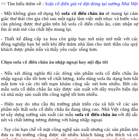
>> Tìm hiểu thêm về :
Sofa cổ điển giá rẻ đặt đóng tại xưởng Nhà Việt
- Một không gian sử dụng bộ
sofa cổ điển châu âu
sẽ mang lại cảm
giác thư thái cho gia chủ sau một ngày làm việc mệt nhọc và bước vào
căn phòng được thư giãn trên bộ sofa cổ điển châu âu, cảm nhận sự
êm ái mát mẻ của chất liệu mang lại.
- Thiết kế đẳng cấp xa hoa còn giúp bạn mở mày mở mắt với các
đồng nghiệp bạn bè mỗi khi đến thăm nhà làm cho tinh thần của quý
khách được phấn trấn và thấy yêu cuộc sống hơn.
Chọn sofa cổ điển châu âu nhập ngoại hay nội địa tốt
- Nếu xét đúng nghĩa thì các dòng sản phẩm sofa cổ điển châu âu
nhập ngoại vẫn tốt hơn về chất lượng, kiểu dáng sofa đa dạng hơn bắt
mắt hơn và các chi tiết trạm khảm cũng sắc nét hơn nhiều. Bởi các
mẫu sofa cổ điên châu âu này được sản xuất với dây truyền hiện đại
và nhà máy sản xuất lớn công nghệ tốt hơn nhiều.
- Hiện nay do nhu cầu thị trường phát triển của xã hội về các sản
phẩm nội thất sofa cổ điển châu âu đang tăng cao. Nhà Việt cũng đầu
tư xây dựng xưởng sản xuất các mẫu
sofa cổ điển châu âu
với độ sắc
nét và chất lương tương đương với hàng nhập ngoại.
- Tuy còn hạn chế về mặt công nghệ sản xuất nhưng các sản phẩm khi
đưa ra thị trường cũng được rất nhiều khách hàng yêu thích và có