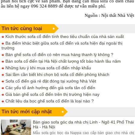
phẩn hồi tích cực về sản phẩm. Bạn đang cần mua sofa cổ điển châu
âu liên hệ ngay 096 324 8889 để được tư vẫn miễn phí.
Nguồn : Nội thất Nhà Việt
Tin tức cùng loại
Kích thước sofa cổ điển tính theo tiêu chuẩn của nhà sản xuất
Ba điểm khác biệt giữa sofa cổ điển và sofa hiện đại ngoài thị
trường
Bàn ghế sofa cổ điển có nên mua hàng thanh lý không ?
Bán sofa cổ điển tại Hà Nội chất lượng tốt bảo hành lâu năm
Những lưu ý khi mua sofa cổ điển nhập khẩu
Sai lầm cần biết khi chọn bộ sofa cổ điển phòng khách
Sofa cổ điển giá rẻ đặt đóng tại xưởng Nhà Việt
Các yếu tố ảnh hướng đến giá sofa tân cổ điển
Giá bàn ghế sofa cổ điển trên thị trường hiện nay
Chất liệu da bọc ghế sofa cổ điển là loại nào ?
Tin tức mới cập nhật
Bàn giao sofa góc da nhà chị Linh - Ngõ 41 Phố Thái
Hà - Hà Nội
Mẫu sofa góc bọc da Nappa cao cấp bàn giao cho nhà chị