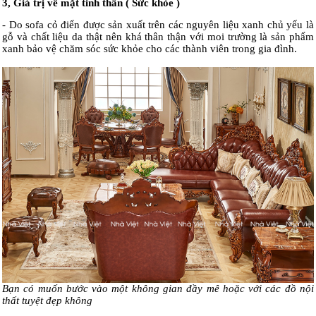
3, Giá trị về mặt tinh thần ( Sức khỏe )
- Do sofa cỏ điển được sản xuất trên các nguyên liệu xanh chủ yếu là
gỗ và chất liệu da thật nên khá thân thận với moi trường là sản phẩm
xanh bảo vệ chăm sóc sức khỏe cho các thành viên trong gia đình.
Bạn có muốn bước vào một không gian đầy mê hoặc với các đồ nội
thất tuyệt đẹp không