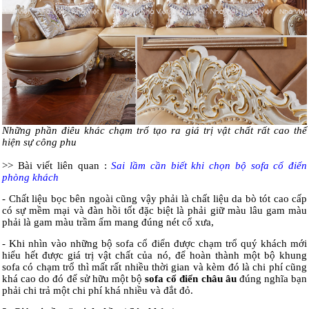
Những phần điêu khác chạm trổ tạo ra giá trị vật chất rất cao thể
hiện sự công phu
>> Bài viết liên quan :
Sai lầm cần biết khi chọn bộ sofa cổ điển
phòng khách
- Chất liệu bọc bên ngoài cũng vậy phải là chất liệu da bò tót cao cấp
có sự mềm mại và đàn hồi tốt đặc biệt là phải giữ màu lâu gam màu
phải là gam màu trầm ấm mang đúng nét cổ xưa,
- Khi nhìn vào những bộ sofa cổ điển được chạm trổ quý khách mới
hiểu hết được giá trị vật chất của nó, để hoàn thành một bộ khung
sofa có chạm trổ thì mất rất nhiều thời gian và kèm đó là chi phí cũng
khá cao do đó để sử hữu một bộ
sofa cổ điển châu âu
đúng nghĩa bạn
phải chi trả một chi phí khá nhiều và đắt đỏ.