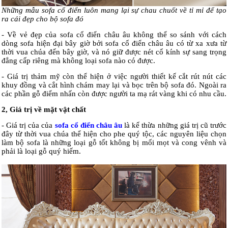
Những mẫu sofa cổ điển luôn mang lại sự chau chuốt về tỉ mỉ để tạo
ra cái đẹp cho bộ sofa đó
- Về vẻ đẹp của sofa cổ điển châu âu không thể so sánh với cách
dòng sofa hiện đại bây giờ bởi sofa cổ điển châu âu có từ xa xưa từ
thời vua chúa đến bây giờ, và nó giữ được nét cổ kính sự sang trọng
đẳng cấp riêng mà không loại sofa nào có được.
- Giá trị thảm mỹ còn thể hiện ở việc người thiết kế cắt rút nút các
khuy đồng và cắt hình chám may lại và bọc trên bộ sofa đó. Ngoài ra
các phần gỗ điểm nhấn còn được người ta mạ rát vàng khi có nhu cầu.
2, Giá trị về mặt vật chất
- Giá trị của của
sofa cổ điển châu âu
là kế thừa những giá trị cũ trước
đây từ thời vua chúa thể hiện cho phe quý tộc, các nguyên liệu chọn
làm bộ sofa là những loại gỗ tốt không bị mối mọt và cong vênh và
phải là loại gỗ quý hiếm.