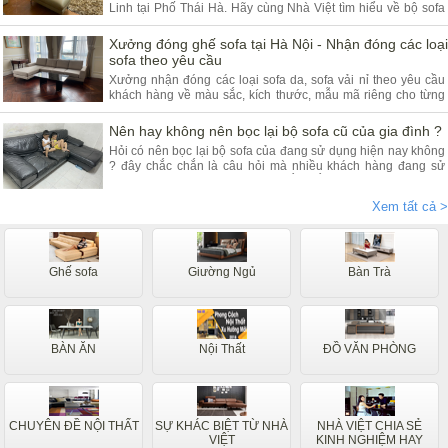
Linh tại Phố Thái Hà. Hãy cùng Nhà Việt tìm hiểu về bộ sofa
góc da và ưu điểm của sản phẩm.
Xưởng đóng ghế sofa tại Hà Nội - Nhận đóng các loại
sofa theo yêu cầu
Xưởng nhận đóng các loại sofa da, sofa vải nỉ theo yêu cầu
khách hàng về màu sắc, kích thước, mẫu mã riêng cho từng
khách hàng. Quý khách đang có nhu cầu tìm xưởng sofa hãy
tham khảo bài viết dưới đây.
Nên hay không nên bọc lại bộ sofa cũ của gia đình ?
Hỏi có nên bọc lại bộ sofa của đang sử dụng hiện nay không
? đây chắc chắn là câu hỏi mà nhiều khách hàng đang sử
dụng các dòng sofa da, vải nỉ thắc mắc nhiều. Vậy hãy theo
chân nội thất Nhà Việt tìm hiểu ngay.
Xem tất cả >
Ghế sofa
Giường Ngủ
Bàn Trà
BÀN ĂN
Nội Thất
ĐỒ VĂN PHÒNG
CHUYÊN ĐỀ NỘI THẤT
SỰ KHÁC BIỆT TỪ NHÀ
NHÀ VIỆT CHIA SẺ
VIỆT
KINH NGHIỆM HAY