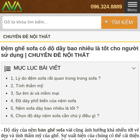
096.324.8889
CHUYÊN ĐỀ NỘI THẤT
Đệm ghế sofa có độ dầy bao nhiêu là tốt cho người
sử dụng | CHUYÊN ĐỀ NỘI THẤT
MỤC LỤC BÀI VIẾT
1, Lý do đệm sofa rất quan trọng trong sofa ?
2, Tính thẩm mỹ
3, Sự êm ái và mềm mại
4, Độ dày phổ biến của nệm sofa
5, Nệm sofa dày bao nhiêu là tốt ?
6, Chọn độ dày nệm sofa cần chú ý điều gì ?
- Độ dày của nệm
bàn ghế sofa vải
cũng ảnh hưởng khá nhiều tới vẻ
đẹp và tính thẩm mỹ của ghế. Sự xuất hiện của chúng có thể cải thiện