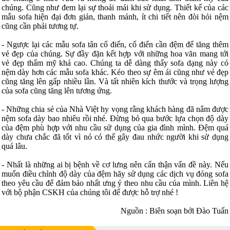
chúng. Cũng như đem lại sự thoải mái khi sử dụng. Thiết kế của các
mẫu sofa hiện đại đơn giản, thanh mảnh, ít chi tiết nên đòi hỏi nệm
cũng cần phải tương tự.
- Ngược lại các mẫu sofa tân cổ điển, cổ điển cần đệm để tăng thêm
vẻ đẹp của chúng. Sự đầy đặn kết hợp với những hoa văn mang tới
vẻ đẹp thẩm mỹ khá cao. Chúng ta dễ dàng thấy sofa dạng này có
nệm dày hơn các mẫu sofa khác. Kéo theo sự êm ái cũng như vẻ đẹp
cũng tăng lên gấp nhiều lần. Và tất nhiên kích thước và trọng lượng
của sofa cũng tăng lên tương ứng.
- Những chia sẻ của Nhà Việt hy vọng rằng khách hàng đã nắm được
nệm sofa dày bao nhiêu rồi nhé. Đừng bỏ qua bước lựa chọn độ dày
của đệm phù hợp với nhu cầu sử dụng của gia đình mình. Đệm quá
dày chưa chắc đã tốt vì nó có thể gây đau nhức người khi sử dụng
quá lâu.
- Nhất là những ai bị bệnh về cơ lưng nên cẩn thận vấn đề này. Nếu
muốn điều chỉnh độ dày của đệm hãy sử dụng các dịch vụ đóng sofa
theo yêu cầu để đảm bảo nhất ưng ý theo nhu cầu của mình. Liên hệ
với bộ phận CSKH của chúng tôi để được hỗ trợ nhé !
Nguồn : Biên soạn bởi Đào Tuấn