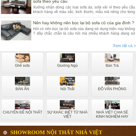
sofa theo yêu cầu
Xưởng nhận đóng các loại sofa da, sofa vải nỉ theo yêu cầu
khách hàng về màu sắc, kích thước, mẫu mã riêng cho từng
khách hàng. Quý khách đang có nhu cầu tìm xưởng sofa hãy
tham khảo bài viết dưới đây.
Nên hay không nên bọc lại bộ sofa cũ của gia đình ?
Hỏi có nên bọc lại bộ sofa của đang sử dụng hiện nay không
? đây chắc chắn là câu hỏi mà nhiều khách hàng đang sử
dụng các dòng sofa da, vải nỉ thắc mắc nhiều. Vậy hãy theo
chân nội thất Nhà Việt tìm hiểu ngay.
Xem tất cả >
Ghế sofa
Giường Ngủ
Bàn Trà
BÀN ĂN
Nội Thất
ĐỒ VĂN PHÒNG
CHUYÊN ĐỀ NỘI THẤT
SỰ KHÁC BIỆT TỪ NHÀ
NHÀ VIỆT CHIA SẺ
VIỆT
KINH NGHIỆM HAY
SHOWROOM NỘI THẤT NHÀ VIỆT
🔴