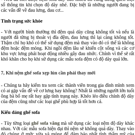
số thông tin khi chọn độ dày nhé. Đặc biệt là những người đang bị
các vấn đề về đau lưng, đau cơ...
Tình trạng sức khỏe
- Với người bình thường thì đệm quá dày cũng không tốt và nếu là
người đã từng bị thoát vị đĩa đệm, đau lưng thì lại càng không tốt.
Thậm chí họ khó có thể sử dụng đệm mà thay vào đó có thể là không
đệm hoặc đệm mỏng. Khi ngồi đệm lâu sẽ khiến cột sống và các cơ
khu vực lưng phải hoạt động nhiều gây đau nhức. Chính vì thế sẽ rất
khó khăn cho họ khi sử dụng các mẫu sofa đệm có độ dày quá lớn.
7, Khi nệm ghế sofa xẹp lún cần phải thay mới
- Chúng ta hãy kiểm tra xem các thành viên trong gia đình mình xem
có ai gặp vấn đề về cơ lưng hay không? Nhất là những người lớn tuổi
ông bà bố mẹ rất hay gặp tình trạng này. Khéo léo điều chỉnh độ dày
của đệm cũng như các loại ghế phù hợp là tốt hơn cả.
Kiểu dáng ghế sofa
- Tùy từng loại
ghế sofa văng
mà sử dụng các loại nệm độ dày khác
nhau. Với các mẫu sofa hiện đại thì nệm sẽ không quá dày. Thay vào
đó chúng ở mức vừa và mỏng để đảm bảo nhất tính thẩm mỹ của