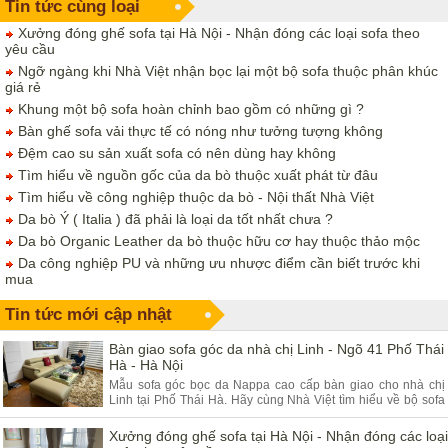
Tin tức cùng loại
Xưởng đóng ghế sofa tại Hà Nội - Nhận đóng các loại sofa theo
yêu cầu
Ngỡ ngàng khi Nhà Việt nhận bọc lại một bộ sofa thuộc phân khúc
giá rẻ
Khung một bộ sofa hoàn chỉnh bao gồm có những gì ?
Bàn ghế sofa vải thực tế có nóng như tưởng tượng không
Đệm cao su sản xuất sofa có nên dùng hay không
Tìm hiểu về nguồn gốc của da bò thuộc xuất phát từ đâu
Tìm hiểu về công nghiệp thuộc da bò - Nội thất Nhà Việt
Da bò Ý ( Italia ) đã phải là loại da tốt nhất chưa ?
Da bò Organic Leather da bò thuộc hữu cơ hay thuộc thảo mộc
Da công nghiệp PU và những ưu nhược điểm cần biết trước khi
mua
Tin tức mới cập nhật
Bàn giao sofa góc da nhà chị Linh - Ngõ 41 Phố Thái
Hà - Hà Nội
Mẫu sofa góc bọc da Nappa cao cấp bàn giao cho nhà chị
Linh tại Phố Thái Hà. Hãy cùng Nhà Việt tìm hiểu về bộ sofa
góc da và ưu điểm của sản phẩm.
Xưởng đóng ghế sofa tại Hà Nội - Nhận đóng các loại