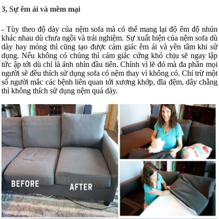
3, Sự êm ái và mềm mại
- Tùy theo độ dày của nệm sofa mà có thể mang lại độ êm độ nhún
khác nhau dù chưa ngồi và trải nghiệm. Sự xuất hiện của nệm sofa dù
dày hay mỏng thì cũng tạo được cảm giác êm ái và yên tâm khi sử
dụng. Nếu không có chúng thì cảm giác cứng khó chịu sẽ ngay lập
tức ập tới dù chỉ là ánh nhìn đầu tiên. Chính vì lẽ đó mà đa phần mọi
người sẽ đều thích sử dụng sofa có nệm thay vì không có. Chỉ trừ một
số người mắc các bệnh liên quan tới xương khớp, đĩa đệm, dây chằng
thì không thích sử dụng nệm quá dày.