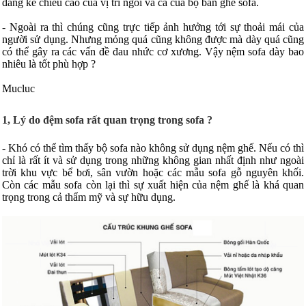
đáng kể chiều cao của vị trí ngồi và cả của bộ bàn ghế sofa.
- Ngoài ra thì chúng cũng trực tiếp ảnh hưởng tới sự thoải mái của
người sử dụng. Nhưng mỏng quá cũng không được mà dày quá cũng
có thể gây ra các vấn đề đau nhức cơ xương. Vậy nệm sofa dày bao
nhiêu là tốt phù hợp ?
Mucluc
1, Lý do đệm sofa rất quan trọng trong sofa ?
- Khó có thể tìm thấy bộ sofa nào không sử dụng nệm ghế. Nếu có thì
chỉ là rất ít và sử dụng trong những không gian nhất định như ngoài
trời khu vực bể bơi, sân vườn hoặc các mẫu sofa gỗ nguyên khối.
Còn các mẫu sofa còn lại thì sự xuất hiện của nệm ghế là khá quan
trọng trong cả thẩm mỹ và sự hữu dụng.