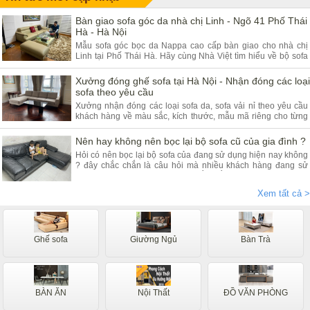
Bàn giao sofa góc da nhà chị Linh - Ngõ 41 Phố Thái
Hà - Hà Nội
Mẫu sofa góc bọc da Nappa cao cấp bàn giao cho nhà chị
Linh tại Phố Thái Hà. Hãy cùng Nhà Việt tìm hiểu về bộ sofa
góc da và ưu điểm của sản phẩm.
Xưởng đóng ghế sofa tại Hà Nội - Nhận đóng các loại
sofa theo yêu cầu
Xưởng nhận đóng các loại sofa da, sofa vải nỉ theo yêu cầu
khách hàng về màu sắc, kích thước, mẫu mã riêng cho từng
khách hàng. Quý khách đang có nhu cầu tìm xưởng sofa hãy
tham khảo bài viết dưới đây.
Nên hay không nên bọc lại bộ sofa cũ của gia đình ?
Hỏi có nên bọc lại bộ sofa của đang sử dụng hiện nay không
? đây chắc chắn là câu hỏi mà nhiều khách hàng đang sử
dụng các dòng sofa da, vải nỉ thắc mắc nhiều. Vậy hãy theo
chân nội thất Nhà Việt tìm hiểu ngay.
Xem tất cả >
Ghế sofa
Giường Ngủ
Bàn Trà
BÀN ĂN
Nội Thất
ĐỒ VĂN PHÒNG