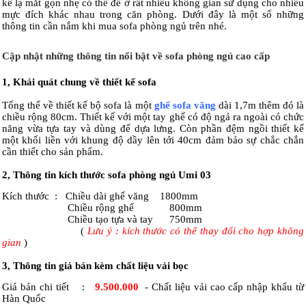
kế lạ mắt gọn nhẹ có thể để ở rất nhiều không gian sử dụng cho nhiều
mực đích khác nhau trong căn phòng. Dưới đây là một số những
thông tin cần nắm khi mua sofa phòng ngủ trên nhé.
Cập nhật những thông tin nổi bật về sofa phòng ngủ cao cấp
1, Khái quát chung về thiết kế sofa
Tổng thể về thiết kế bộ sofa là một
ghế sofa văng
dài 1,7m thêm đó là
chiều rộng 80cm. Thiết kế với một tay ghế có độ ngả ra ngoài có chức
năng vừa tựa tay và dùng để dựa lưng. Còn phần đệm ngồi thiết kế
một khối liền với khung độ dầy lên tới 40cm đảm bảo sự chắc chắn
cần thiết cho sản phẩm.
2, Thông tin kích thước sofa phòng ngủ Umi 03
Kích thước : Chiều dài ghế văng 1800mm
Chiều rộng ghế 800mm
Chiều tạo tựa và tay 750mm
(
Lưu ý : kích thước có thể thay đổi cho hợp không
gian
)
3,
Thông tin giá bán kèm chất liệu vải bọc
Giá bán chi tiết
:
9.500.000
- Chất liệu vải cao cấp nhập khẩu từ
Hàn Quốc