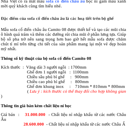
Nhà Việt có ra mắt mẫu
sofa cổ điển châu âu
bọc nỉ gam màu xanh
mời quý khách cùng tìm hiểu nhé.
Đặc điểm của sofa cổ điển châu âu là các hoạ tiết trên bộ ghế
Mẫu sofa cổ điển châu âu Camito 08 được thiết kế và tạo các mũi chia
ô hình quả trám và thêm các đường rút chia mũi ở phần lưng tựa. Giúp
bộ sô pha trở nên sang trọng hơn bao giờ hết mẫu sofa được chăm
chút tỉ mỉ trên từng chi tiết của sản phẩm mang lại một vẻ đẹp hoàn
mỹ nhất.
Thông số kỹ thuật của bộ sofa cổ điển Camito 08
Kích thước : Văng dài 3 người ngồi : 1700mm
Ghế đơn 1 người ngồi : 1100mm
Chiều sâu phủ bì ghế : 900mm
Chiều cao phủ bì ghế : 800mm
Ghế đơn khung inox : 710mm * 810mm * 800mm
(
Lưu ý : kích thước có thể thay đổi cho hợp không gian
)
Thông tin giá bán kèm chất liệu nỉ bọc
Giá bán :
31.000.000
- Chất liệu nỉ nhập khẩu từ các nước Châu
Âu
28.600.000
- Chất liệu nỉ nhập khẩu từ các nước Châu Ấ