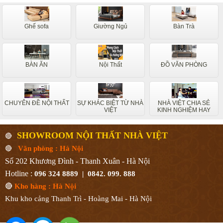
Ghế sofa
Giường Ngủ
Bàn Trà
BÀN ĂN
Nội Thất
ĐỒ VĂN PHÒNG
CHUYÊN ĐỀ NỘI THẤT
SỰ KHÁC BIỆT TỪ NHÀ
NHÀ VIỆT CHIA SẺ
VIỆT
KINH NGHIỆM HAY
SHOWROOM NỘI THẤT NHÀ VIỆT
🔴
🔴
Văn phòng : Hà Nội
Số 202 Khương Đình - Thanh Xuân - Hà Nội
Hotline :
096 324 8889 | 0842. 099. 888
🔴
Kho hàng : Hà Nội
Khu kho cảng Thanh Trì - Hoàng Mai - Hà Nội