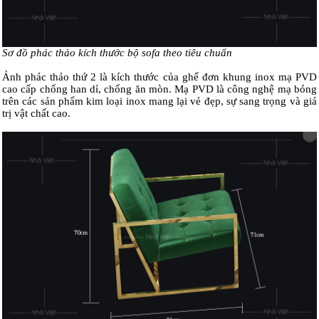
Sơ đồ phác thảo kích thước bộ sofa theo tiêu chuẩn
Ảnh phác thảo thứ 2 là kích thước của ghế đơn khung inox mạ PVD
cao cấp chống han dỉ, chống ăn mòn. Mạ PVD là công nghệ mạ bóng
trên các sản phẩm kim loại inox mang lại vẻ đẹp, sự sang trọng và giá
trị vật chất cao.