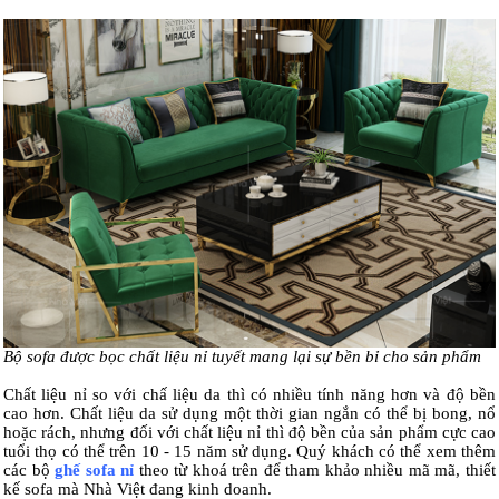
Bộ sofa được bọc chất liệu nỉ tuyết mang lại sự bền bỉ cho sản phẩm
Chất liệu nỉ so với chấ liệu da thì có nhiều tính năng hơn và độ bền
cao hơn. Chất liệu da sử dụng một thời gian ngắn có thể bị bong, nổ
hoặc rách, nhưng đối với chất liệu nỉ thì độ bền của sản phẩm cực cao
tuổi thọ có thể trên 10 - 15 năm sử dụng. Quý khách có thể xem thêm
các bộ
ghế sofa nỉ
theo từ khoá trên để tham khảo nhiều mã mã, thiết
kế sofa mà Nhà Việt đang kinh doanh.