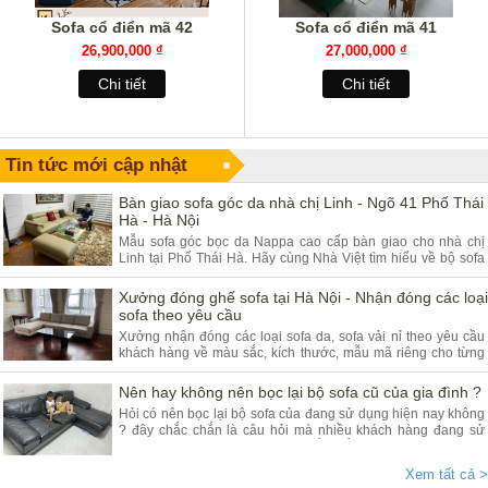
Sofa cổ điển mã 42
Sofa cổ điển mã 41
26,900,000 ₫
27,000,000 ₫
Chi tiết
Chi tiết
Tin tức mới cập nhật
Bàn giao sofa góc da nhà chị Linh - Ngõ 41 Phố Thái
Hà - Hà Nội
Mẫu sofa góc bọc da Nappa cao cấp bàn giao cho nhà chị
Linh tại Phố Thái Hà. Hãy cùng Nhà Việt tìm hiểu về bộ sofa
góc da và ưu điểm của sản phẩm.
Xưởng đóng ghế sofa tại Hà Nội - Nhận đóng các loại
sofa theo yêu cầu
Xưởng nhận đóng các loại sofa da, sofa vải nỉ theo yêu cầu
khách hàng về màu sắc, kích thước, mẫu mã riêng cho từng
khách hàng. Quý khách đang có nhu cầu tìm xưởng sofa hãy
tham khảo bài viết dưới đây.
Nên hay không nên bọc lại bộ sofa cũ của gia đình ?
Hỏi có nên bọc lại bộ sofa của đang sử dụng hiện nay không
? đây chắc chắn là câu hỏi mà nhiều khách hàng đang sử
dụng các dòng sofa da, vải nỉ thắc mắc nhiều. Vậy hãy theo
chân nội thất Nhà Việt tìm hiểu ngay.
Xem tất cả >