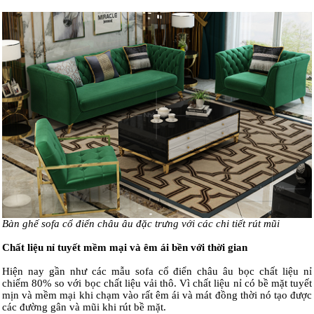
Bàn ghế sofa cổ điển châu âu đặc trưng với các chi tiết rút mũi
Chất liệu nỉ tuyết mềm mại và êm ái bền với thời gian
Hiện nay gần như các mẫu sofa cổ điển châu âu bọc chất liệu nỉ
chiếm 80% so với bọc chất liệu vải thô. Vì chất liệu nỉ có bề mặt tuyết
mịn và mềm mại khi chạm vào rất êm ái và mát đồng thời nó tạo được
các đường gân và mũi khi rút bề mặt.