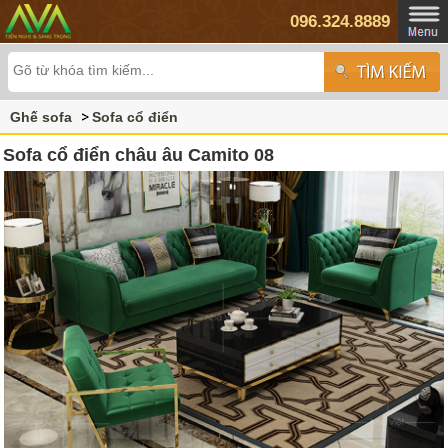
096.324.8889
Ghế sofa
Sofa cổ điển
Sofa cổ điển châu âu Camito 08