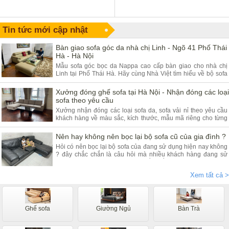
Tin tức mới cập nhật
Bàn giao sofa góc da nhà chị Linh - Ngõ 41 Phố Thái
Hà - Hà Nội
Mẫu sofa góc bọc da Nappa cao cấp bàn giao cho nhà chị
Linh tại Phố Thái Hà. Hãy cùng Nhà Việt tìm hiểu về bộ sofa
góc da và ưu điểm của sản phẩm.
Xưởng đóng ghế sofa tại Hà Nội - Nhận đóng các loại
sofa theo yêu cầu
Xưởng nhận đóng các loại sofa da, sofa vải nỉ theo yêu cầu
khách hàng về màu sắc, kích thước, mẫu mã riêng cho từng
khách hàng. Quý khách đang có nhu cầu tìm xưởng sofa hãy
tham khảo bài viết dưới đây.
Nên hay không nên bọc lại bộ sofa cũ của gia đình ?
Hỏi có nên bọc lại bộ sofa của đang sử dụng hiện nay không
? đây chắc chắn là câu hỏi mà nhiều khách hàng đang sử
dụng các dòng sofa da, vải nỉ thắc mắc nhiều. Vậy hãy theo
chân nội thất Nhà Việt tìm hiểu ngay.
Xem tất cả >
Ghế sofa
Giường Ngủ
Bàn Trà