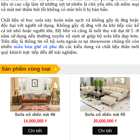
liệu nỉ cao cấp làm từ những sợi tư nhiên là chủ yếu nên rất mềm mại
và mát mẻ thấm hút tốt không có mùi hôi ít bị bán bẩn.
Chất liệu nỉ bọc sofa này hoàn toàn sạch và không gây dị ứng hoặc
độc hại với người sử dụng. Không gây dị ứng với da khi tiếp xúc kể
cả trẻ nhỏ hoặc người lớn, Độ bền và cũng là tuổi thọ vải đạt từ 5 -8
năm sử dụng nếu thường xuyên vệ sinh sẽ giúp bộ sofa bền đẹp hơn.
Trên đây là thông tin về bộ sofa ngoài ra tại showroom chúng tôi còn
nhiều
mẫu bàn ghế sô pha
đủ các kiểu dang và chất liệu thân mời
quý khách trực tiếp đến để trải nghiệm.
Sản phẩm cùng loại
Sofa cổ điển mã 46
Sofa cổ điển mã 45
14,000,000 ₫
20,600,000 ₫
Chi tiết
Chi tiết