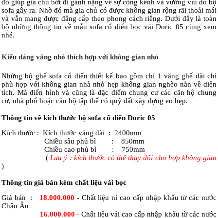
đó giúp gia chủ bớt đi gánh nặng về sự cồng kềnh và vướng víu do bộ
sofa gây ra.
Nhờ đó mà gia chủ có được không gian rộng rãi thoải mái
và vẫn mang được đẳng cấp theo phong cách riêng. Dưới đây là toàn
bộ những thông tin về mẫu sofa cổ điển bọc vải Doric 05 cùng xem
nhé.
Kiểu dáng văng nhỏ thích hợp với không gian nhỏ
Những bộ ghế sofa cổ điển thiết kế bao gồm chỉ 1 văng ghế dài chỉ
phù hợp với không gian nhà nhỏ hẹp không gian nghèo nàn về diện
tích. Mà điển hình và cũng là đặc điểm chung cư các căn hộ chung
cư, nhà phố hoặc căn hộ tập thể có quỹ đất xây dựng eo hẹp.
Thông tin về kích thước bộ sofa cổ điển Doric 05
Kích thước : Kích thước văng dài : 2400mm
Chiều sâu phủ bì : 850mm
Chiều cao phủ bì : 750mm
(
Lưu ý : kích thước có thể thay đổi cho hợp không gian
)
Thông tin giá bán kèm chất liệu vải bọc
Giá bán :
18.000.000
- Chất liệu nỉ cao cấp nhập khẩu từ các nước
Châu Âu
16.000.000
- Chất liệu vải cao cấp nhập khẩu từ các nước