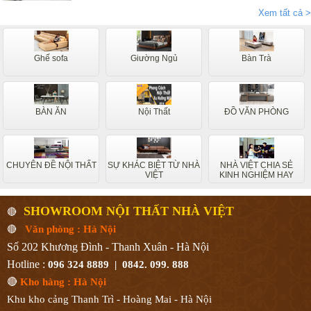
chân nội thất Nhà Việt tìm hiểu ngay.
Xem tất cả >
Ghế sofa
Giường Ngủ
Bàn Trà
BÀN ĂN
Nội Thất
ĐỒ VĂN PHÒNG
CHUYÊN ĐỀ NỘI THẤT
SỰ KHÁC BIỆT TỪ NHÀ
NHÀ VIỆT CHIA SẺ
VIỆT
KINH NGHIỆM HAY
SHOWROOM NỘI THẤT NHÀ VIỆT
🔴
🔴
Văn phòng : Hà Nội
Số 202 Khương Đình - Thanh Xuân - Hà Nội
Hotline :
096 324 8889 | 0842. 099. 888
🔴
Kho hàng : Hà Nội
Khu kho cảng Thanh Trì - Hoàng Mai - Hà Nội