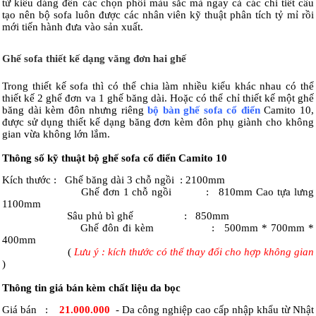
từ kiểu dáng đến các chọn phối màu sắc mà ngay cả các chi tiết cấu
tạo nên bộ sofa luôn được các nhân viên kỹ thuật phân tích tỷ mỉ rồi
mới tiến hành đưa vào sản xuất.
Ghế sofa thiết kế dạng văng đơn hai ghế
Trong thiết kế sofa thì có thể chia làm nhiều kiểu khác nhau có thể
thiết kế 2 ghế đơn va 1 ghế băng dài. Hoặc có thể chỉ thiết kế một ghế
băng dài kèm đôn nhưng riêng
bộ bàn ghế sofa cổ điển
Camito 10,
được sử dụng thiết kế dạng băng đơn kèm đôn phụ giành cho không
gian vừa không lớn lắm.
Thông số kỹ thuật bộ ghế sofa cổ điển Camito 10
Kích thước : Ghế băng dài 3 chỗ ngồi : 2100mm
Ghế đơn 1 chỗ ngồi : 810mm Cao tựa lưng
1100mm
Sâu phủ bì ghế : 850mm
Ghế đôn đi kèm : 500mm * 700mm *
400mm
(
Lưu ý : kích thước có thể thay đổi cho hợp không gian
)
Thông tin giá bán kèm chất liệu da bọc
Giá bán
:
21.000.000
- Da công nghiệp cao cấp nhập khẩu từ Nhật