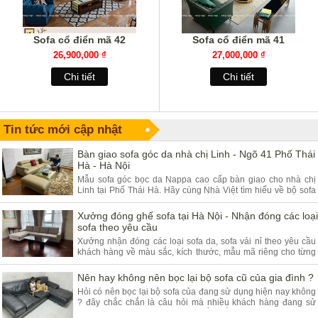
Sofa cổ điển mã 42
Sofa cổ điển mã 41
26,900,000 ₫
27,000,000 ₫
Chi tiết
Chi tiết
Tin tức mới cập nhật
Bàn giao sofa góc da nhà chị Linh - Ngõ 41 Phố Thái
Hà - Hà Nội
Mẫu sofa góc bọc da Nappa cao cấp bàn giao cho nhà chị
Linh tại Phố Thái Hà. Hãy cùng Nhà Việt tìm hiểu về bộ sofa
góc da và ưu điểm của sản phẩm.
Xưởng đóng ghế sofa tại Hà Nội - Nhận đóng các loại
sofa theo yêu cầu
Xưởng nhận đóng các loại sofa da, sofa vải nỉ theo yêu cầu
khách hàng về màu sắc, kích thước, mẫu mã riêng cho từng
khách hàng. Quý khách đang có nhu cầu tìm xưởng sofa hãy
tham khảo bài viết dưới đây.
Nên hay không nên bọc lại bộ sofa cũ của gia đình ?
Hỏi có nên bọc lại bộ sofa của đang sử dụng hiện nay không
? đây chắc chắn là câu hỏi mà nhiều khách hàng đang sử
dụng các dòng sofa da, vải nỉ thắc mắc nhiều. Vậy hãy theo