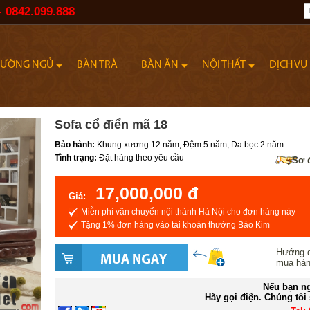
- 0842.099.888
IƯỜNG NGỦ
BÀN TRÀ
BÀN ĂN
NỘI THẤT
DỊCH VỤ
Sofa cổ điển mã 18
Bảo hành:
Khung xương 12 năm, Đệm 5 năm, Da bọc 2 năm
Tình trạng:
Đặt hàng theo yêu cầu
Sơ 
17,000,000 đ
Giá:
Miễn phí vận chuyển nội thành Hà Nội cho đơn hàng này
Tặng 1% đơn hàng vào tài khoản thưởng Bảo Kim
Hướng 
mua hà
Nếu bạn ng
Hãy gọi điện. Chúng tôi 