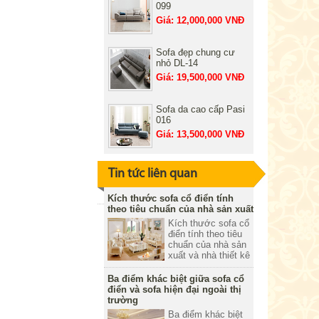
099
Giá: 12,000,000 VNĐ
Sofa đẹp chung cư
nhỏ DL-14
Giá: 19,500,000 VNĐ
Sofa da cao cấp Pasi
016
Giá: 13,500,000 VNĐ
Tin tức liên quan
Kích thước sofa cổ điển tính
theo tiêu chuẩn của nhà sản xuất
Kích thước sofa cổ
điển tính theo tiêu
chuẩn của nhà sản
xuất và nhà thiết kê
khi hoàn thiện một
bộ sản phẩm có
Ba điểm khác biệt giữa sofa cổ
chất lượng tốt,
điển và sofa hiện đại ngoài thị
phom dáng chuẩn
trường
mức bắt mắt và hài
Ba điểm khác biệt