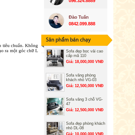
096.324.8889
Đào Tuấn
0842.099.888
Sản phẩm bán chạy
eo tiêu chuẩn. Không
ạo ra một góc chữ L
Sofa đẹp bọc vải cao
cấp mã 110
Giá: 18,000,000 VNĐ
Sofa văng phòng
khách nhỏ VG-03
Giá: 12,500,000 VNĐ
Sofa văng 3 chỗ VG-
47
Giá: 12,500,000 VNĐ
Sofa đẹp phòng khách
nhỏ DL-08
Giá: 10,000,000 VNĐ