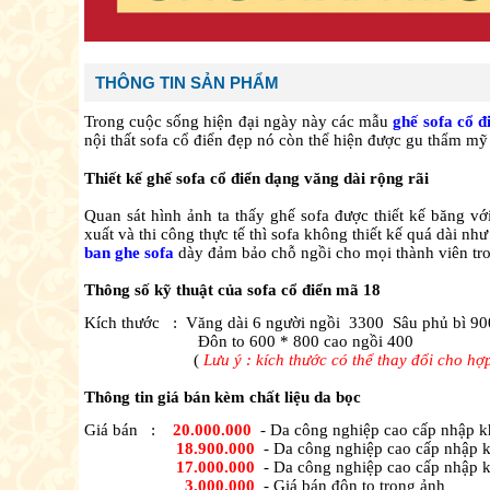
THÔNG TIN SẢN PHẨM
Trong cuộc sống hiện đại ngày này các mẫu
ghế sofa cổ đ
nội thất sofa cổ điển đẹp nó còn thể hiện được gu thẩm mỹ
Thiết kế ghế sofa cổ điển dạng văng dài rộng rãi
Quan sát hình ảnh ta thấy ghế sofa được thiết kế băng vớ
xuất và thi công thực tế thì sofa không thiết kế quá dài n
ban ghe sofa
dày đảm bảo chỗ ngồi cho mọi thành viên tro
Thông số kỹ thuật của sofa cổ điển mã 18
Kích thước : Văng dài 6 người ngồi
3300 Sâu phủ bì 90
Đôn to 600 * 800 cao ngồi 400
(
Lưu ý : kích thước có thể thay đổi cho h
Thông tin giá bán kèm chất liệu da bọc
Giá bán :
20.000.000
- Da công nghiệp cao cấp nhập k
18.900.000
- Da công nghiệp cao cấp nhập k
17.000.000
- Da công nghiệp cao cấp nhập k
3.000.000
- Giá bán đôn to trong ảnh