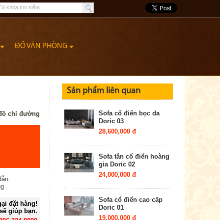
ĐỒ VĂN PHÒNG
Sản phẩm liên quan
Sofa cổ điển bọc da
đồ chỉ đường
Doric 03
28,600,000 đ
Sofa tân cổ điển hoàng
gia Doric 02
24,000,000 đ
dẫn
ng
Sofa cổ điển cao cấp
ại đặt hàng!
Doric 01
sẽ giúp bạn.
19,000,000 đ