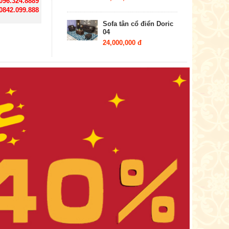
 096.324.8889
 0842.099.888
Sofa tân cổ điển Doric
04
24,000,000 đ