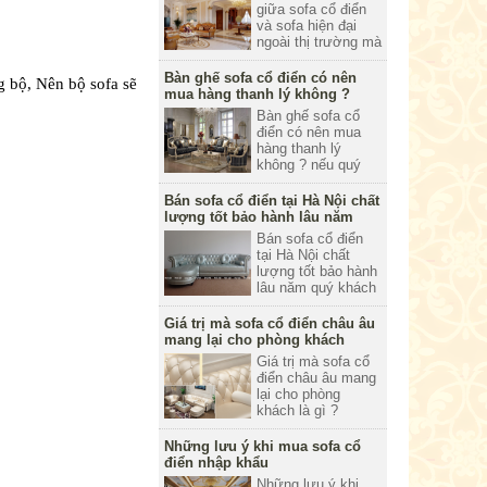
hoà nhất cho căn
giữa sofa cổ điển
hộ phòng khách
và sofa hiện đại
của bạn.
ngoài thị trường mà
chỉ có sofa cổ điển
mới có được. Nếu
Bàn ghế sofa cổ điển có nên
g bộ, Nên bộ sofa sẽ
quý khách chưa
mua hàng thanh lý không ?
biết về 03 điểm này
Bàn ghế sofa cổ
vui lòng liên hệ đến
điển có nên mua
với nội thất Nhà
hàng thanh lý
Việt để được tư
không ? nếu quý
vẫn nhé.
khách thực sự
quan tâm đến các
Bán sofa cổ điển tại Hà Nội chất
dòng sản phẩm
lượng tốt bảo hành lâu năm
sofa cổ điển vui
Bán sofa cổ điển
lòng liên hệ đến với
tại Hà Nội chất
nội thất Nhà Việt để
lượng tốt bảo hành
được tư vẫn và
lâu năm quý khách
giải đáp nhé.
đang tìm mua sofa
cổ điển tại Hà Nội,
Giá trị mà sofa cổ điển châu âu
nhưng đòi hỏi của
mang lại cho phòng khách
quý khách hàng là
Giá trị mà sofa cổ
chất lượng phải
điển châu âu mang
bền đẹp theo thời
lại cho phòng
gian vậy chỉ có
khách là gì ?
mua tại Nhà Việt.
Những giá trị này
có điêm mạnh hãy
Những lưu ý khi mua sofa cổ
điểm yếu gì hãy
điển nhập khẩu
cùng thương hiệu
Những lưu ý khi