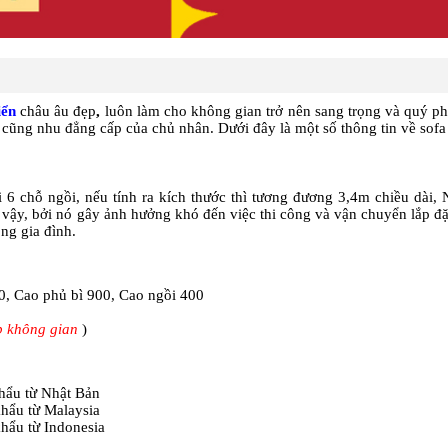
iển
châu âu
đẹp
,
luôn làm cho không gian trở nên sang trọng và quý ph
 cũng nhu đẳng cấp của chủ nhân. Dưới đây là một số thông tin về sofa
i 6 chỗ ngồi, nếu tính ra kích thước thì tương đương 3,4m chiều dài,
hư vậy, bởi nó gây ảnh hưởng khó đến việc thi công và vận chuyển lắp đặ
ng gia đình.
0, Cao phủ bì 900, Cao ngồi 400
ợp không gian
)
hẩu từ Nhật Bản
hẩu từ Malaysia
hẩu từ Indonesia