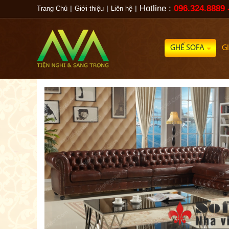
Hotline :
096.324.8889 
Trang Chủ
|
Giới thiệu
|
Liên hệ
|
GHẾ SOFA
G