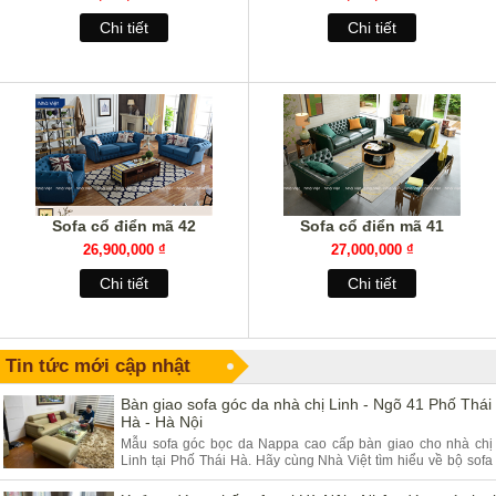
Chi tiết
Chi tiết
Sofa cổ điển mã 42
Sofa cổ điển mã 41
26,900,000 ₫
27,000,000 ₫
Chi tiết
Chi tiết
Tin tức mới cập nhật
Bàn giao sofa góc da nhà chị Linh - Ngõ 41 Phố Thái
Hà - Hà Nội
Mẫu sofa góc bọc da Nappa cao cấp bàn giao cho nhà chị
Linh tại Phố Thái Hà. Hãy cùng Nhà Việt tìm hiểu về bộ sofa
góc da và ưu điểm của sản phẩm.