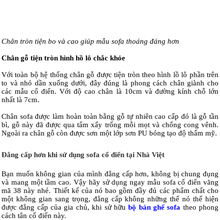
Chân tròn tiện bo và cao giúp mẫu sofa thoáng đáng hơn
Chân gỗ tiện tròn hình hồ lô chắc khỏe
Với toàn bộ hệ thống chân gỗ được tiện tròn theo hình lồ lô phần trên
to và nhỏ dần xuống dưới, đây đúng là phong cách chân giành cho
các mẫu cổ điển. Với độ cao chân là 10cm và đường kính chỗ lớn
nhất là 7cm.
Chân sofa được làm hoàn toàn bằng gỗ tự nhiên cao cấp đó là gỗ tần
bì, gỗ này đã được qua tẩm xấy trống mỗi mọt và chống cong vênh.
Ngoài ra chân gỗ còn được sơn một lớp sơn PU bóng tạo độ thẩm mỹ.
Đẳng cấp hơn khi sử dụng sofa cổ điển tại Nhà Việt
Bạn muốn không gian của mình đẳng cấp hơn, không bị chung đụng
và mang một tầm cao. Vậy hãy sử dụng ngay mẫu sofa cổ điển văng
mã 38 này nhé. Thiết kế của nó bao gồm đầy đủ các phẩm chất cho
một không gian sang trọng, đẳng cấp không những thế nó thể hiện
được đẳng cấp của gia chủ, khi sử hữu
bộ bàn ghế sofa
theo phong
cách tân cổ điển này.