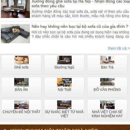
Xưởng đóng ghế sofa tại Hà Nội - Nhận đóng các loại
sofa theo yêu cầu
Xưởng nhận đóng các loại sofa da, sofa vải nỉ theo yêu cầu
khách hàng về màu sắc, kích thước, mẫu mã riêng cho từng
khách hàng. Quý khách đang có nhu cầu tìm xưởng sofa hãy
tham khảo bài viết dưới đây.
Nên hay không nên bọc lại bộ sofa cũ của gia đình ?
Hỏi có nên bọc lại bộ sofa của đang sử dụng hiện nay không
? đây chắc chắn là câu hỏi mà nhiều khách hàng đang sử
dụng các dòng sofa da, vải nỉ thắc mắc nhiều. Vậy hãy theo
chân nội thất Nhà Việt tìm hiểu ngay.
Xem tất cả >
Ghế sofa
Giường Ngủ
Bàn Trà
BÀN ĂN
Nội Thất
ĐỒ VĂN PHÒNG
CHUYÊN ĐỀ NỘI THẤT
SỰ KHÁC BIỆT TỪ NHÀ
NHÀ VIỆT CHIA SẺ
VIỆT
KINH NGHIỆM HAY