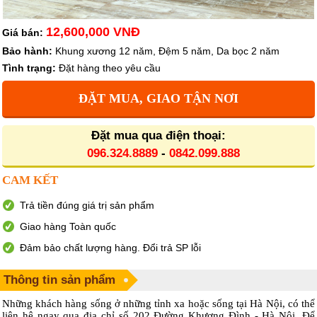
12,600,000 VNĐ
Giá bán:
Bảo hành:
Khung xương 12 năm, Đệm 5 năm, Da bọc 2 năm
Tình trạng:
Đặt hàng theo yêu cầu
ĐẶT MUA, GIAO TẬN NƠI
Đặt mua qua điện thoại:
096.324.8889
-
0842.099.888
CAM KẾT
Trả tiền đúng giá trị sản phẩm
Giao hàng Toàn quốc
Đảm bảo chất lượng hàng. Đổi trả SP lỗi
Thông tin sản phẩm
Những khách hàng sống ở những tỉnh xa hoặc sống tại Hà Nội, có thể
liên hệ ngay qua địa chỉ số 202 Đường Khương Đình - Hà Nội. Để