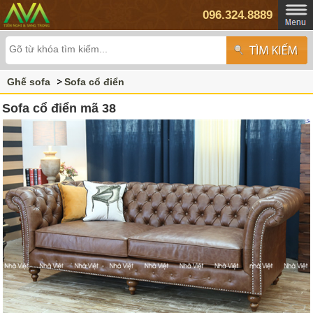
096.324.8889
Ghế sofa
Sofa cổ điển
Sofa cổ điển mã 38