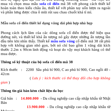
mua và chọn mua mẫu
sofa cổ điển
mã 38 với phong cách thiết kế
hoàn toàn theo kiểu châu âu, thiết kế với phàn tay uốn lượn ra ngoài
và phần lưng được chia ô mũi rút sau chau chuốt khá tỉ mỉ.
Mẫu sofa cổ điển thiết kế dạng văng dài phù hợp nhà hẹp
Phong cách lịch lãm của các dòng sofa cổ điển được thể hiện qua
đường nét, và thiết kế khá ấn tượng nó gây được những ấn tượng lần
đầu tiên khi nhìn thấy. Thiết kế
mẫu sofa văng
cổ điển mã 38 rất phù
hợp với không gian nhỏ gọn, bởi nó chỉ bao gồm 1 văng dài kích
thước 2.2m x 90cm linh động và hoạt do vậy mọi khách hàng có thể
mua được.
Thông số kỹ thuật của bộ sofa cổ điển mã 38
Kích thước
:
2200 Sâu phủ bì 900, C ao phủ bì 900
, Cao ngồi 40 -
42cm
(
Lưu ý : kích thước có thể thay đổi cho hợp không
gian
)
Thông tin giá bán kèm chất liệu da bọc
Giá bán :
14.800.000
-
Da công nghiệp cao cấp nhập khẩu từ Nhật
Bản
13.900.000
-
Da công nghiệp cao cấp nhập khẩu từ
Malaysia