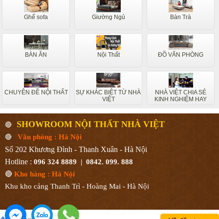
Ghế sofa
Giường Ngủ
Bàn Trà
BÀN ĂN
Nội Thất
ĐỒ VĂN PHÒNG
CHUYÊN ĐỀ NỘI THẤT
SỰ KHÁC BIỆT TỪ NHÀ
NHÀ VIỆT CHIA SẺ
VIỆT
KINH NGHIỆM HAY
SHOWROOM NỘI THẤT NHÀ VIỆT
🔴
🔴
Văn phòng : Hà Nội
Số 202 Khương Đình - Thanh Xuân - Hà Nội
Hotline :
096 324 8889 | 0842. 099. 888
🔴
Kho hàng : Hà Nội
Khu kho cảng Thanh Trì - Hoàng Mai - Hà Nội