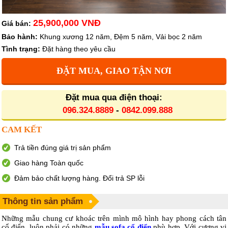
25,900,000 VNĐ
Giá bán:
Bảo hành:
Khung xương 12 năm, Đệm 5 năm, Vải bọc 2 năm
Tình trạng:
Đặt hàng theo yêu cầu
ĐẶT MUA, GIAO TẬN NƠI
Đặt mua qua điện thoại:
096.324.8889
-
0842.099.888
CAM KẾT
Trả tiền đúng giá trị sản phẩm
Giao hàng Toàn quốc
Đảm bảo chất lượng hàng. Đổi trả SP lỗi
Thông tin sản phẩm
Những mẫu chung cư khoác trên mình mô hình hay phong cách tân
cổ điển, luôn phải có những
mẫu sofa cổ điển
phù hợp. Với cương vị