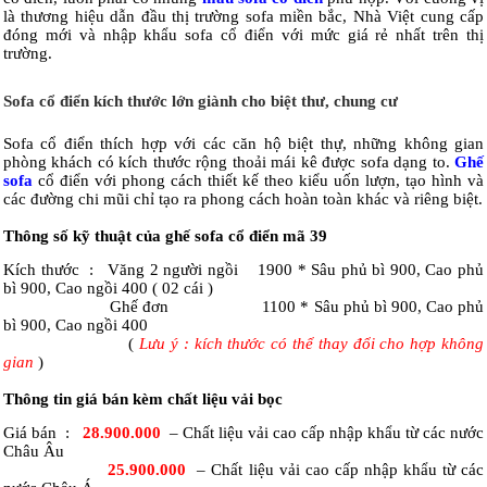
là thương hiệu dẫn đầu thị trường sofa miền bắc, Nhà Việt cung cấp
đóng mới và nhập khẩu sofa cổ điển với mức giá rẻ nhất trên thị
trường.
Sofa cổ điển kích thước lớn giành cho biệt thư, chung cư
Sofa cổ điển thích hợp với các căn hộ biệt thự, những không gian
phòng khách có kích thước rộng thoải mái kê được sofa dạng to.
Ghế
sofa
cổ điển với phong cách thiết kế theo kiểu uốn lượn, tạo hình và
các đường chi mũi chỉ tạo ra phong cách hoàn toàn khác và riêng biệt.
Thông số kỹ thuật của ghế sofa cổ điển mã 39
Kích thước : Văng 2 người ngồi 1900 * Sâu phủ bì 900, Cao phủ
bì 900, Cao ngồi 400 ( 02 cái )
Ghế đơn 1100 * Sâu phủ bì 900, Cao phủ
bì 900, Cao ngồi 400
(
Lưu ý : kích thước có thể thay đổi cho hợp không
gian
)
Thông tin giá bán kèm chất liệu vải bọc
Giá bán :
28.900.000
– Chất liệu vải cao cấp nhập khẩu từ các nước
Châu Âu
25.900.000
– Chất liệu vải cao cấp nhập khẩu từ các