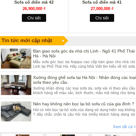
Sofa cổ điển mã 42
Sofa cổ điển mã 41
26,900,000 ₫
27,000,000 ₫
Chi tiết
Chi tiết
Tin tức mới cập nhật
Bàn giao sofa góc da nhà chị Linh - Ngõ 41 Phố Thái
Hà - Hà Nội
Mẫu sofa góc bọc da Nappa cao cấp bàn giao cho nhà chị
Linh tại Phố Thái Hà. Hãy cùng Nhà Việt tìm hiểu về bộ sofa
góc da và ưu điểm của sản phẩm.
Xưởng đóng ghế sofa tại Hà Nội - Nhận đóng các loại
sofa theo yêu cầu
Xưởng nhận đóng các loại sofa da, sofa vải nỉ theo yêu cầu
khách hàng về màu sắc, kích thước, mẫu mã riêng cho từng
khách hàng. Quý khách đang có nhu cầu tìm xưởng sofa hãy
tham khảo bài viết dưới đây.
Nên hay không nên bọc lại bộ sofa cũ của gia đình ?
Hỏi có nên bọc lại bộ sofa của đang sử dụng hiện nay không
? đây chắc chắn là câu hỏi mà nhiều khách hàng đang sử
dụng các dòng sofa da, vải nỉ thắc mắc nhiều. Vậy hãy theo
chân nội thất Nhà Việt tìm hiểu ngay.
Xem tất cả >