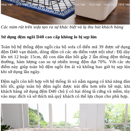
Các núm rút trên sofa tạo ra sự khác biệt và lạ thu hút khách hàng
Sử dụng đệm ngồi D40 cao cấp không lo bị sẹp lún
Toàn bộ hệ thống đệm ngồi của bộ sofa cổ điển mã 39 được sử dụng
đệm D40 vạn thành, dòng đệm có các ưu điểm vượt trội như : Độ dày
lên tơi 12 hoặc 15cm, độ con dãn đàn hồi gấp 2 lần dòng đệm thông
thường, hàm lượng cao su tự nhiên trong đệm đạt 70%. Với các ưu
điểm này giúp toàn bộ đệm ngồi êm ái và không bao giờ bị sẹp lún
khi sử dụng lâu ngày.
Đệm ngồi còn kết hợp với hệ thống lò xò nằm ngang có khả năng đàn
hồi tốt, giúp toàn bộ đệm ngồi được trải đều hơn trên bề mặt, khi
khách hàng sử dụng đệm D40 chú ý có hai dòng là cứng và mềm, tùy
vào mục đích và sở thích mà quý khách có thể lựa chọn cho phù hợp.