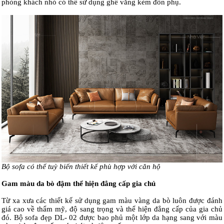
phòng khách nhỏ có thể sử dụng ghế văng kèm đôn phụ.
Bộ sofa có thể tuỳ biến thiết kế phù hợp với căn hộ
Gam màu da bò đậm thể hiện đẳng cấp gia chủ
Từ xa xưa các thiết kế sử dụng gam màu vàng da bò luôn được đánh
giá cao về thẩm mỹ, độ sang trọng và thể hiện đẳng cấp của gia chủ
đó. Bộ sofa đẹp DL- 02 được bao phủ một lớp da hạng sang với màu