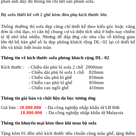
phản ánh đầy đủ thông tin chi tiết sản phẩm sofa.
Bộ sofa thiết kế với 2 ghế kèm đôn phụ kích thước lớn
Thông
thường thì sofa đẹp cũng chỉ thiết kế theo kiểu góc hoặc văng
đơn là chủ đạo, vì căn hộ chung cư và diện tích nhà ở hiện nay chiếm
tỷ lệ nhỏ khá nhiều. Nhưng để đáp ứng các nhu cầu về không gian
lớn thì bộ bàn ghế sô fa đẹp phòng khách rộng DL- 02 lại có thiết kế
lớn và khác biệt hoàn toàn
Thông tin về kích thước sofa phòng khách rộng DL- 02
Kích thước : - Chiều dài phủ bì sofa 2 chỗ 2000mm
- Chiều dài phủ bì sofa 1 chỗ 820mm
- Chiều sâu phủ bì ghế 850mm
- Chiều cao phủ bì ghế 850mm
- Chiều cao ngồi ghế 410mm
Thông tin giá bán và chất liệu da bọc tương ứng
Giá bán :
20.000.000
- Da công nghiệp nhập khẩu từ LB Đức
18.800.000
- Da công nghiệp nhập khẩu từ Malaysia
Thông tin khuyến mại kèm theo khi mua bộ sofa
Tặng kèm 01 đôn nhỏ kích thước tiêu chuẩn cùng màu ghế, tặng thêm