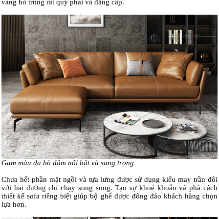
vàng bò trông rất quý phái và đẳng cấp.
Gam màu da bò đậm nổi bật và sang trọng
Chưa hết phần mặt ngồi và tựa lưng được sử dụng kiểu may trần đôi
với hai đường chỉ chạy song song. Tạo sự khoẻ khoắn và phá cách
thiết kế sofa riêng biệt giúp bộ ghế được đông đảo khách hàng chọn
lựa hơn.