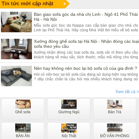
Tin tức mới cập nhật
Bàn giao sofa góc da nhà chị Linh - Ngõ 41 Phố Thái
Hà - Hà Nội
Mẫu sofa góc bọc da Nappa cao cấp bàn giao cho nhà chị
Linh tại Phố Thái Hà. Hãy cùng Nhà Việt tìm hiểu về bộ sofa
góc da và ưu điểm của sản phẩm.
Xưởng đóng ghế sofa tại Hà Nội - Nhận đóng các loại
sofa theo yêu cầu
Xưởng nhận đóng các loại sofa da, sofa vải nỉ theo yêu cầu
khách hàng về màu sắc, kích thước, mẫu mã riêng cho từng
khách hàng. Quý khách đang có nhu cầu tìm xưởng sofa hãy
tham khảo bài viết dưới đây.
Nên hay không nên bọc lại bộ sofa cũ của gia đình ?
Hỏi có nên bọc lại bộ sofa của đang sử dụng hiện nay không
? đây chắc chắn là câu hỏi mà nhiều khách hàng đang sử
dụng các dòng sofa da, vải nỉ thắc mắc nhiều. Vậy hãy theo
chân nội thất Nhà Việt tìm hiểu ngay.
Xem tất cả >
Ghế sofa
Giường Ngủ
Bàn Trà
BÀN ĂN
Nội Thất
ĐỒ VĂN PHÒNG