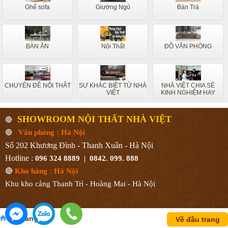
Ghế sofa
Giường Ngủ
Bàn Trà
BÀN ĂN
Nội Thất
ĐỒ VĂN PHÒNG
CHUYÊN ĐỀ NỘI THẤT
SỰ KHÁC BIỆT TỪ NHÀ
NHÀ VIỆT CHIA SẺ
VIỆT
KINH NGHIỆM HAY
SHOWROOM NỘI THẤT NHÀ VIỆT
🔴
🔴
Văn phòng : Hà Nội
Số 202 Khương Đình - Thanh Xuân - Hà Nội
Hotline :
096 324 8889 | 0842. 099. 888
🔴
Kho hàng : Hà Nội
Khu kho cảng Thanh Trì - Hoàng Mai - Hà Nội
Về trang chủ
Về đầu trang