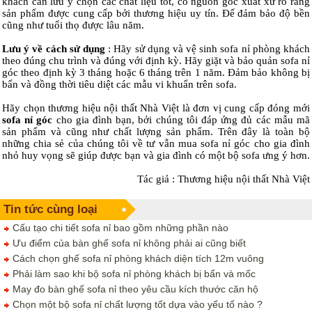
khách cần lưu ý chọn các chất liệu tốt, có nguồn gốc xuất xứ rõ ràng
sản phẩm được cung cấp bởi thương hiệu uy tín. Để đảm bảo độ bền
cũng như tuổi thọ được lâu năm.
Lưu ý về cách sử dụng
: Hãy sử dụng và vệ sinh sofa nỉ phòng khách
theo đúng chu trình và đúng với định kỳ. Hãy giặt và bảo quản sofa nỉ
góc theo định kỳ 3 tháng hoặc 6 tháng trên 1 năm. Đảm bảo không bị
bẩn và đồng thời tiêu diệt các mẫu vi khuẩn trên sofa.
Hãy chọn thương hiệu nội thất Nhà Việt là đơn vị cung cấp đóng mới
sofa nỉ góc
cho gia đình bạn, bởi chúng tôi đáp ứng đủ các mẫu mã
sản phẩm và cũng như chất lượng sản phẩm. Trên đây là toàn bộ
những chia sẻ của chúng tôi về tư vẫn mua sofa nỉ góc cho gia đình
nhỏ huy vọng sẽ giúp được bạn và gia đình có một bộ sofa ưng ý hơn.
Tác giả : Thương hiệu nội thất Nhà Việt
Tin tức cùng loại
Cấu tạo chi tiết sofa nỉ bao gồm những phần nào
Ưu điểm của bàn ghế sofa nỉ không phải ai cũng biết
Cách chọn ghế sofa nỉ phòng khách diện tích 12m vuông
Phải làm sao khi bộ sofa nỉ phòng khách bị bẩn và mốc
May đo bàn ghế sofa nỉ theo yêu cầu kích thước căn hộ
Chọn một bộ sofa nỉ chất lượng tốt dựa vào yếu tố nào ?