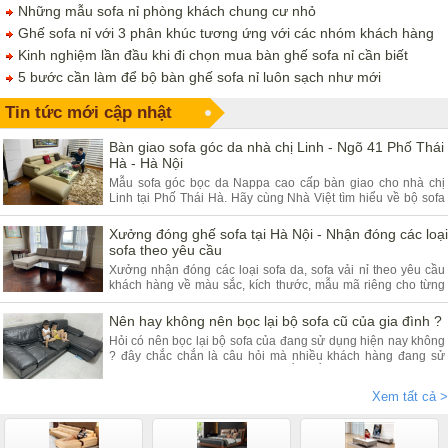
Những mẫu sofa nỉ phòng khách chung cư nhỏ
Ghế sofa nỉ với 3 phân khúc tương ứng với các nhóm khách hàng
Kinh nghiệm lần đầu khi đi chọn mua bàn ghế sofa nỉ cần biết
5 bước cần làm để bộ bàn ghế sofa nỉ luôn sạch như mới
Tin tức mới cập nhật
Bàn giao sofa góc da nhà chị Linh - Ngõ 41 Phố Thái
Hà - Hà Nội
Mẫu sofa góc bọc da Nappa cao cấp bàn giao cho nhà chị
Linh tại Phố Thái Hà. Hãy cùng Nhà Việt tìm hiểu về bộ sofa
góc da và ưu điểm của sản phẩm.
Xưởng đóng ghế sofa tại Hà Nội - Nhận đóng các loại
sofa theo yêu cầu
Xưởng nhận đóng các loại sofa da, sofa vải nỉ theo yêu cầu
khách hàng về màu sắc, kích thước, mẫu mã riêng cho từng
khách hàng. Quý khách đang có nhu cầu tìm xưởng sofa hãy
tham khảo bài viết dưới đây.
Nên hay không nên bọc lại bộ sofa cũ của gia đình ?
Hỏi có nên bọc lại bộ sofa của đang sử dụng hiện nay không
? đây chắc chắn là câu hỏi mà nhiều khách hàng đang sử
dụng các dòng sofa da, vải nỉ thắc mắc nhiều. Vậy hãy theo
chân nội thất Nhà Việt tìm hiểu ngay.
Xem tất cả >