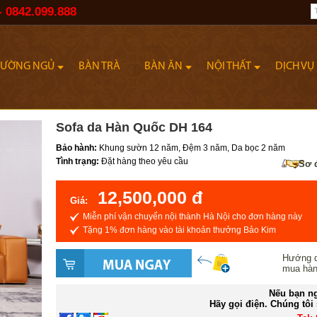
- 0842.099.888
IƯỜNG NGỦ
BÀN TRÀ
BÀN ĂN
NỘI THẤT
DỊCH VỤ
Sofa da Hàn Quốc DH 164
Bảo hành:
Khung sườn 12 năm, Đệm 3 năm, Da bọc 2 năm
Tình trạng:
Đặt hàng theo yêu cầu
Sơ 
12,500,000 đ
Giá:
Miễn phí vận chuyển nội thành Hà Nội cho đơn hàng này
Tặng 1% đơn hàng vào tài khoản thưởng Bảo Kim
Hướng 
mua hà
Nếu bạn ng
Hãy gọi điện. Chúng tôi 