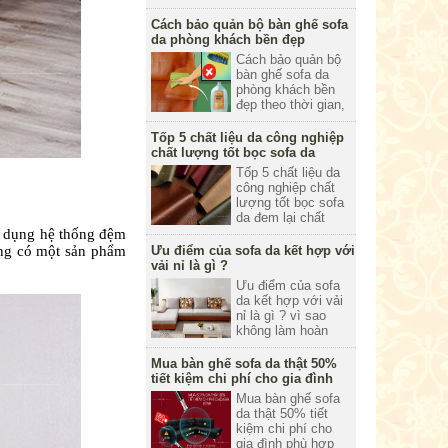
phẩm, bàn ghế sofa
da tại Nhà Việt có
Cách bảo quản bộ bàn ghế sofa
nhiều kiểu dáng
da phòng khách bền đẹp
khác nhau, dẫn đến
Cách bảo quản bộ
kích thước của
bàn ghế sofa da
sofa cũng có nhiều
phòng khách bền
kích thước. Hãy
đẹp theo thời gian,
cùng Nhà Việt tìm
sử dụng sofa da thì
hiểu về các kích
đơn giản nhưng để
Tốp 5 chất liệu da công nghiệp
thước qua bài viết
bảo quản bộ sofa
chất lượng tốt bọc sofa da
dưới đây nhé.
da và tăng tuổi thọ
Tốp 5 chất liệu da
của bộ sofa thì
công nghiệp chất
không phải ai cũng
lượng tốt bọc sofa
biết làm điều đó.
da đem lại chất
lượng tốt cho bộ
 dụng hệ thống đệm
ghế của mình,
ụng có một sản phẩm
Ưu điểm của sofa da kết hợp với
trong bài viết này
vải nỉ là gì ?
Nhà Việt xin chia
Ưu điểm của sofa
sẻ về 5 chất liệu da
da kết hợp với vải
được sử dụng phổ
nỉ là gì ? vì sao
biến trong sản xuất
không làm hoàn
sofa.
toàn bằng da hoặc
vải nỉ. Hãy cùng
Mua bàn ghế sofa da thật 50%
đón xem bài viết
tiết kiệm chi phí cho gia đình
này được biên
Mua bàn ghế sofa
soạn bởi thương
da thật 50% tiết
hiệu nội thất Nhà
kiệm chi phí cho
Việt.
gia đình phù hợp