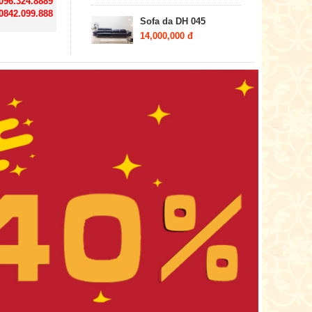
 096.324.8889
 0842.099.888
Sofa da DH 045
14,000,000 đ