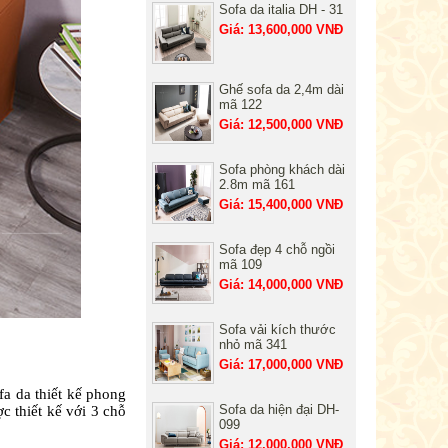
Sofa da italia DH - 31
Giá: 13,600,000 VNĐ
Ghế sofa da 2,4m dài
mã 122
Giá: 12,500,000 VNĐ
Sofa phòng khách dài
2.8m mã 161
Giá: 15,400,000 VNĐ
Sofa đẹp 4 chỗ ngồi
mã 109
Giá: 14,000,000 VNĐ
Sofa vải kích thước
nhỏ mã 341
Giá: 17,000,000 VNĐ
a da thiết kế phong
Sofa da hiện đại DH-
c thiết kế với 3 chỗ
099
Giá: 12,000,000 VNĐ