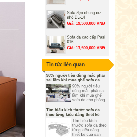
Sofa đẹp chung cư
nhỏ DL-14
Giá: 19,500,000 VNĐ
Sofa da cao cấp Pasi
016
Giá: 13,500,000 VNĐ
Tin tức liên quan
90% người tiêu dùng mắc phải
sai lầm khi mua ghế sofa da
90% người tiêu
dùng mắc phải sai
lầm khi mua ghế
sofa da cho phòng
khách gia đình.
Trong bài viết dưới
Tìm hiểu kích thước sofa da
đây Nhà Việt xin
theo từng kiểu dáng thiết kế
chia sẻ các sai làm
Tìm hiểu kích
cơ bản nhất là ít
thước sofa da theo
người quan tâm và
từng kiểu dáng
hay mắc phải khi
thiết kế của sản
chọn mua sofa da.