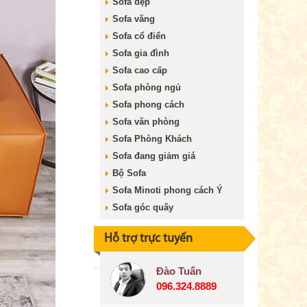
Sofa đẹp
Sofa văng
Sofa cổ điển
Sofa gia đình
Sofa cao cấp
Sofa phòng ngủ
Sofa phong cách
Sofa văn phòng
Sofa Phòng Khách
Sofa đang giảm giá
Bộ Sofa
Sofa Minoti phong cách Ý
Sofa góc quây
Hỗ trợ trực tuyến
Đào Tuấn
096.324.8889