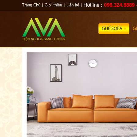
Hotline :
096.324.8889 
Trang Chủ
|
Giới thiệu
|
Liên hệ
|
GHẾ SOFA
G