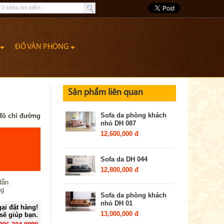
ĐỒ VĂN PHÒNG
Sản phẩm liên quan
Sofa da phòng khách
đồ chỉ đường
nhỏ DH 087
12,600,000 đ
Sofa da DH 044
12,800,000 đ
dẫn
ng
Sofa da phòng khách
nhỏ DH 01
ại đặt hàng!
13,000,000 đ
sẽ giúp bạn.