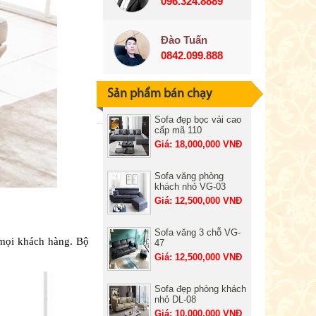
096.324.8889
Đào Tuấn
0842.099.888
Sản phẩm bán chạy
Sofa đẹp bọc vải cao
cấp mã 110
Giá: 18,000,000 VNĐ
Sofa văng phòng
khách nhỏ VG-03
Giá: 12,500,000 VNĐ
Sofa văng 3 chỗ VG-
à mọi khách hàng. Bộ
47
Giá: 12,500,000 VNĐ
Sofa đẹp phòng khách
nhỏ DL-08
Giá: 10,000,000 VNĐ