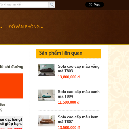
ĐỒ VĂN PHÒNG
Sản phẩm liên quan
Sofa cao cấp mẫu văng
đồ chỉ đường
mã T803
13,800,000 đ
Sofa cao cấp màu xanh
mã T804
11,500,000 đ
dẫn
ng
Sofa cao cấp màu kem
ại đặt hàng!
mã T807
sẽ giúp bạn.
13,500,000 đ