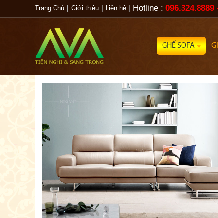
Hotline :
096.324.8889 
Trang Chủ
|
Giới thiệu
|
Liên hệ
|
GHẾ SOFA
G