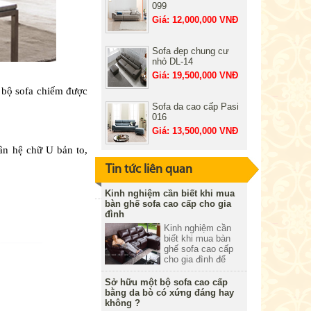
099
Giá: 12,000,000 VNĐ
Sofa đẹp chung cư
nhỏ DL-14
Giá: 19,500,000 VNĐ
p bộ sofa chiếm được
Sofa da cao cấp Pasi
016
Giá: 13,500,000 VNĐ
ân hệ chữ U bản to,
Tin tức liên quan
Kinh nghiệm cần biết khi mua
bàn ghế sofa cao cấp cho gia
đình
Kinh nghiệm cần
biết khi mua bàn
ghế sofa cao cấp
cho gia đình để
tránh mua phải
hàng giả, hàng nhái
Sở hữu một bộ sofa cao cấp
và kém chất lượng.
bằng da bò có xứng đáng hay
Bài viết dưới đây
không ?