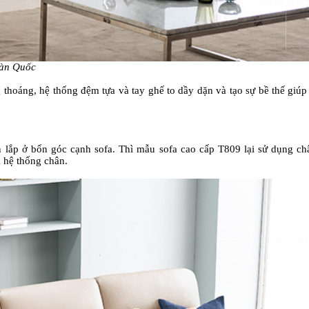
 Hàn Quốc
g thoáng, hệ thống đệm tựa và tay ghế to dầy dặn và tạo sự bề thế giú
n lắp ở bốn góc cạnh sofa. Thì mẫu sofa cao cấp T809 lại sử dụng ch
a hệ thống chân.