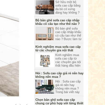
Nhà Việt xin gửi tới
Sở hữu một bộ
quý khách hàng
sofa cao cấp bằng
một số kiến thức
da bò có xứng
cơ bản nhất trước
đáng hay không ?
khi mua bộ sofa
câu trả lời chắc
cao cấp.
chắn là có rồi bởi
Bộ bàn ghế sofa cao cấp nhập
không có dòng vật
khẩu có cấu tạo như thế nào ?
liệu nào vượt qua
Bộ bàn ghế sofa
được chất liệu da
cao cấp nhập khẩu
tự nhiên hay còn
có cấu tạo như thế
gọi là da thật chất
nào ? Được làm từ
lượng là số 1 hiện
các nguyên liệu ra
nay.
sao hãy cùng
Kinh nghiệm mua sofa cao cấp
thương hiệu Nhà
từ các chuyên gia nội thất
Việt tìm hiểu qua
Kinh nghiệm mua
bài viết này. Thấy
sofa cao cấp từ
hay hãy chỉ sẻ cho
các chuyên gia nội
gia đình bạn bè
thất hàng đầu hiện
cùng biết nhé.
nay. Quý khách
muốn mua một bộ
Hỏi : Sofa cao cấp giá rẻ nên hay
sofa chất lượng tốt
không nên mua ?
thì phải có kiến
Hỏi : Sofa cao cấp
thức và cần có
giá rẻ nên hay
kinh nghiệm
không nên mua ?
chuyên sâu hoặc
Trong bài viết này
liên hệ với Nhà Việt
Nhà Việt sẽ tư vẫn
để được tư vẫn.
cho quý khách
Chọn bàn ghế sofa cao cấp
hàng về giá và
chung cư phù hợp với từng thiết