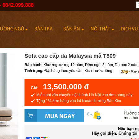
- 0842.099.888
IƯỜNG NGỦ
BÀN TRÀ
BÀN ĂN
NỘI THẤT
DỊCH VỤ
Sofa cao cấp da Malaysia mã T809
Bảo hành:
Khương xương 12 năm, Đệm ngồi 3 năm, Da bọc 2 năm
Tình trạng:
Đặt hàng theo yêu cầu, Kích thước riêng
Sơ 
13,500,000 đ
Giá:
Miễn phí vận chuyển nội thành Hà Nội cho đơn hàng này
Tặng 1% đơn hàng vào tài khoản thưởng Bảo Kim
Hướng 
mua hà
Nếu bạn ng
Hãy gọi điện. Chúng tôi 