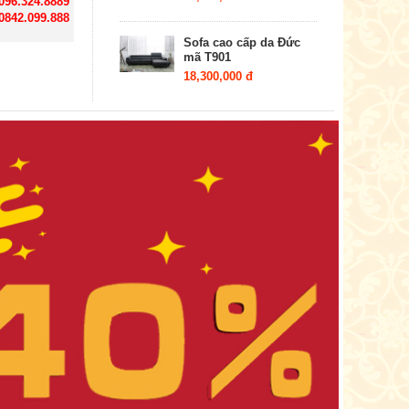
 096.324.8889
 0842.099.888
Sofa cao cấp da Đức
mã T901
18,300,000 đ