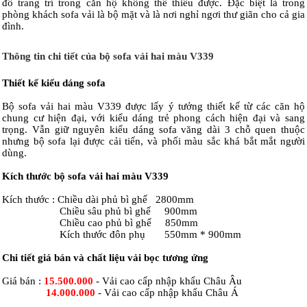
đồ trang trí trong căn hộ không thể thiếu được. Đặc biệt là trong
phòng khách sofa vải là bộ mặt và là nơi nghỉ ngơi thư giãn cho cả gia
đình.
Thông tin chi tiết của bộ sofa vải hai màu V339
Thiết kế kiểu dáng sofa
Bộ sofa vải hai màu V339 được lấy ý tưởng thiết kế từ các căn hộ
chung cư hiện đại, với kiểu dáng trẻ phong cách hiện đại và sang
trọng. Vẫn giữ nguyên kiểu dáng sofa văng dài 3 chỗ quen thuộc
nhưng bộ sofa lại được cải tiến, và phối màu sắc khá bắt mắt người
dùng.
Kích thước bộ sofa vải hai màu V339
Kích thước : Chiều dài phủ bì ghế 2800mm
Chiều sâu phủ bì ghế 900mm
Chiều cao phủ bì ghế 850mm
Kích thước đôn phụ 550mm * 900mm
Chi tiết giá bán và chất liệu vải bọc tương ứng
Giá bán :
15.500.000
- Vải cao cấp nhập khẩu Châu Âu
14.000.000
- Vải cao cấp nhập khẩu Châu Á