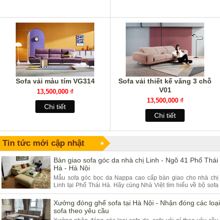
Sofa vải màu tím VG314
Sofa vải thiết kế văng 3 chỗ
V01
13,500,000 ₫
13,500,000 ₫
Chi tiết
Chi tiết
Tin tức mới cập nhật
Bàn giao sofa góc da nhà chị Linh - Ngõ 41 Phố Thái
Hà - Hà Nội
Mẫu sofa góc bọc da Nappa cao cấp bàn giao cho nhà chị
Linh tại Phố Thái Hà. Hãy cùng Nhà Việt tìm hiểu về bộ sofa
góc da và ưu điểm của sản phẩm.
Xưởng đóng ghế sofa tại Hà Nội - Nhận đóng các loại
sofa theo yêu cầu