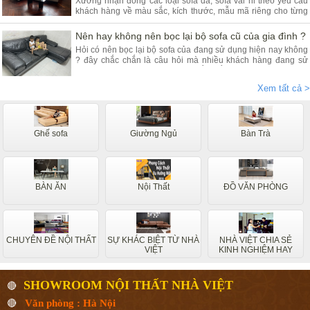
Xưởng nhận đóng các loại sofa da, sofa vải nỉ theo yêu cầu
khách hàng về màu sắc, kích thước, mẫu mã riêng cho từng
khách hàng. Quý khách đang có nhu cầu tìm xưởng sofa hãy
tham khảo bài viết dưới đây.
Nên hay không nên bọc lại bộ sofa cũ của gia đình ?
Hỏi có nên bọc lại bộ sofa của đang sử dụng hiện nay không
? đây chắc chắn là câu hỏi mà nhiều khách hàng đang sử
dụng các dòng sofa da, vải nỉ thắc mắc nhiều. Vậy hãy theo
chân nội thất Nhà Việt tìm hiểu ngay.
Xem tất cả >
Ghế sofa
Giường Ngủ
Bàn Trà
BÀN ĂN
Nội Thất
ĐỒ VĂN PHÒNG
CHUYÊN ĐỀ NỘI THẤT
SỰ KHÁC BIỆT TỪ NHÀ
NHÀ VIỆT CHIA SẺ
VIỆT
KINH NGHIỆM HAY
SHOWROOM NỘI THẤT NHÀ VIỆT
🔴
🔴
Văn phòng : Hà Nội