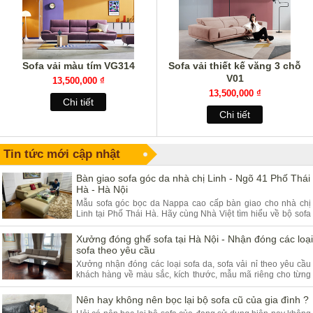
Sofa vải màu tím VG314
Sofa vải thiết kế văng 3 chỗ
V01
13,500,000 ₫
13,500,000 ₫
Chi tiết
Chi tiết
Tin tức mới cập nhật
Bàn giao sofa góc da nhà chị Linh - Ngõ 41 Phố Thái
Hà - Hà Nội
Mẫu sofa góc bọc da Nappa cao cấp bàn giao cho nhà chị
Linh tại Phố Thái Hà. Hãy cùng Nhà Việt tìm hiểu về bộ sofa
góc da và ưu điểm của sản phẩm.
Xưởng đóng ghế sofa tại Hà Nội - Nhận đóng các loại
sofa theo yêu cầu
Xưởng nhận đóng các loại sofa da, sofa vải nỉ theo yêu cầu
khách hàng về màu sắc, kích thước, mẫu mã riêng cho từng
khách hàng. Quý khách đang có nhu cầu tìm xưởng sofa hãy
tham khảo bài viết dưới đây.
Nên hay không nên bọc lại bộ sofa cũ của gia đình ?