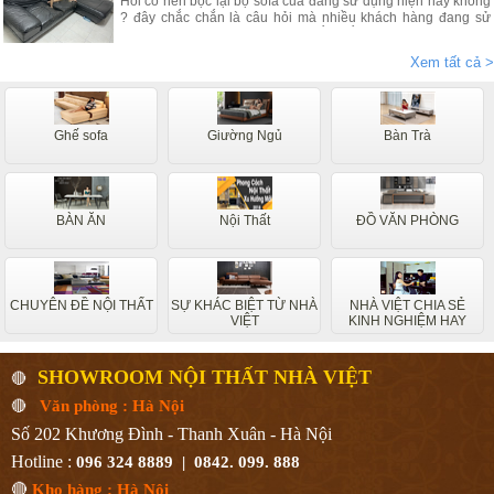
Hỏi có nên bọc lại bộ sofa của đang sử dụng hiện nay không
? đây chắc chắn là câu hỏi mà nhiều khách hàng đang sử
dụng các dòng sofa da, vải nỉ thắc mắc nhiều. Vậy hãy theo
chân nội thất Nhà Việt tìm hiểu ngay.
Xem tất cả >
Ghế sofa
Giường Ngủ
Bàn Trà
BÀN ĂN
Nội Thất
ĐỒ VĂN PHÒNG
CHUYÊN ĐỀ NỘI THẤT
SỰ KHÁC BIỆT TỪ NHÀ
NHÀ VIỆT CHIA SẺ
VIỆT
KINH NGHIỆM HAY
SHOWROOM NỘI THẤT NHÀ VIỆT
🔴
🔴
Văn phòng : Hà Nội
Số 202 Khương Đình - Thanh Xuân - Hà Nội
Hotline :
096 324 8889 | 0842. 099. 888
🔴
Kho hàng : Hà Nội