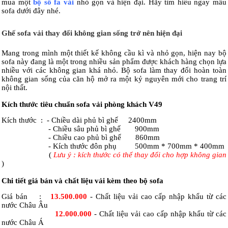
mua một
bộ sô fa vải
nhỏ gọn và hiện đại.
Hãy tìm hiểu ngay mẫu
sofa dưới đây nhé.
Ghế sofa vải thay đổi không gian sống trở nên hiện đại
Mang trong mình một thiết kế không cầu kì và nhỏ gọn, hiện nay bộ
sofa này đang là một trong nhiều sản phẩm được khách hàng chọn lựa
nhiều với các không gian khá nhỏ. Bộ sofa làm thay đổi hoàn toàn
không gian sống của căn hộ mở ra một kỷ nguyên mới cho trang trí
nội thất.
Kích thước tiêu chuẩn sofa vải phòng khách V49
Kích thước : - Chiều dài phủ bì ghế 2400mm
- Chiều sâu phủ bì ghế 900mm
- Chiều cao phủ bì ghế 860mm
- Kích thước đôn phụ 500mm * 700mm * 400mm
(
Lưu ý : kích thước có thể thay đổi cho hợp không gian
)
Chi tiết giá bán và chất liệu vải kèm theo bộ sofa
Giá bán :
13.500.000
- Chất liệu vải cao cấp nhập khẩu từ các
nước Châu Âu
12.000.000
- Chất liệu vải cao cấp nhập khẩu từ các
nước Châu Á