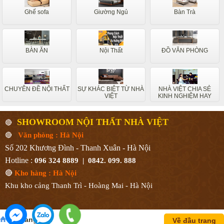
Ghế sofa
Giường Ngủ
Bàn Trà
BÀN ĂN
Nội Thất
ĐỒ VĂN PHÒNG
CHUYÊN ĐỀ NỘI THẤT
SỰ KHÁC BIỆT TỪ NHÀ
NHÀ VIỆT CHIA SẺ
VIỆT
KINH NGHIỆM HAY
SHOWROOM NỘI THẤT NHÀ VIỆT
🔴
🔴
Văn phòng : Hà Nội
Số 202 Khương Đình - Thanh Xuân - Hà Nội
Hotline :
096 324 8889 | 0842. 099. 888
🔴
Kho hàng : Hà Nội
Khu kho cảng Thanh Trì - Hoàng Mai - Hà Nội
Về trang chủ
Về đầu trang