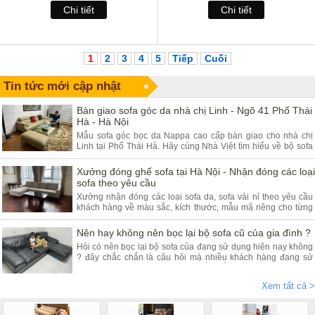
Chi tiết
Chi tiết
1
2
3
4
5
Tiếp
Cuối
Tin tức mới cập nhật
Bàn giao sofa góc da nhà chị Linh - Ngõ 41 Phố Thái
Hà - Hà Nội
Mẫu sofa góc bọc da Nappa cao cấp bàn giao cho nhà chị
Linh tại Phố Thái Hà. Hãy cùng Nhà Việt tìm hiểu về bộ sofa
góc da và ưu điểm của sản phẩm.
Xưởng đóng ghế sofa tại Hà Nội - Nhận đóng các loại
sofa theo yêu cầu
Xưởng nhận đóng các loại sofa da, sofa vải nỉ theo yêu cầu
khách hàng về màu sắc, kích thước, mẫu mã riêng cho từng
khách hàng. Quý khách đang có nhu cầu tìm xưởng sofa hãy
tham khảo bài viết dưới đây.
Nên hay không nên bọc lại bộ sofa cũ của gia đình ?
Hỏi có nên bọc lại bộ sofa của đang sử dụng hiện nay không
? đây chắc chắn là câu hỏi mà nhiều khách hàng đang sử
dụng các dòng sofa da, vải nỉ thắc mắc nhiều. Vậy hãy theo
chân nội thất Nhà Việt tìm hiểu ngay.
Xem tất cả >